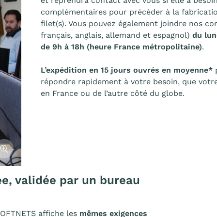
et reprendra contact avec vous si elle a besoi
complémentaires pour précéder à la fabricati
filet(s). Vous pouvez également joindre nos con
français, anglais, allemand et espagnol)
du lun
de 9h à 18h (heure France métropolitaine)
.
L’expédition en 15 jours ouvrés en moyenne*
répondre rapidement à votre besoin, que votre
en France ou de l’autre côté du globe.
fficher l'image
ée, validée par un bureau
LOFTNETS affiche les
mêmes exigences