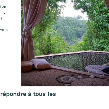
tion
 il
ts
 vous
répondre à tous les