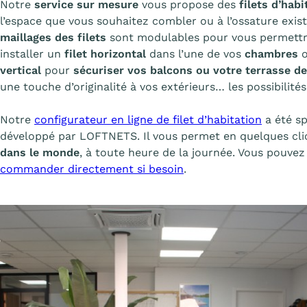
Notre
service sur mesure
vous propose des
filets d’habi
l’espace que vous souhaitez combler ou à l’ossature exist
maillages des filets
sont modulables pour vous permettre 
installer un
filet horizontal
dans l’une de vos
chambres
vertical
pour
sécuriser vos balcons ou votre terrasse de
une touche d’originalité à vos extérieurs… les possibilit
Notre
configurateur en ligne de filet d’habitation
a été s
développé par LOFTNETS. Il vous permet en quelques cl
dans le monde
, à toute heure de la journée. Vous pouvez
commander directement si besoin
.