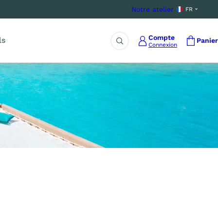
Notre atelier
FR
Compte
ls
Panier
Connexion
Rechercher