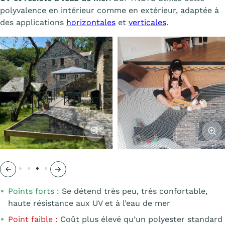
polyvalence en intérieur comme en extérieur, adaptée à
des applications
horizontales
et
verticales
.
l'image
Afficher l'image
Affiche
Précédent
Suivant
Points forts :
Se détend très peu, très confortable,
haute résistance aux UV et à l’eau de mer
Point faible :
Coût plus élevé qu’un polyester standard