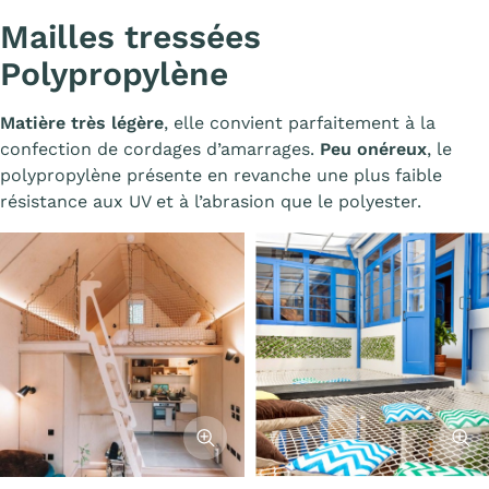
Mailles tressées
Polypropylène
Matière très légère
, elle convient parfaitement à la
confection de cordages d’amarrages.
Peu onéreux
, le
polypropylène présente en revanche une plus faible
résistance aux UV et à l’abrasion que le polyester.
l'image
Afficher l'image
Affiche