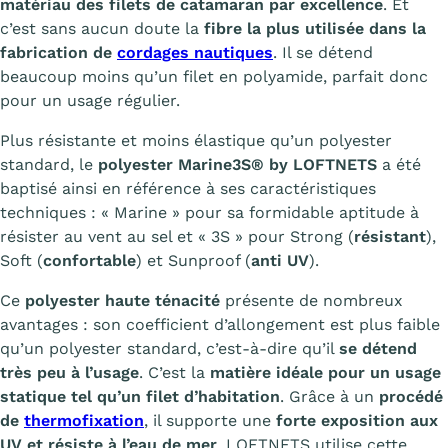
matériau des filets de catamaran par excellence
. Et
c’est sans aucun doute la
fibre la plus utilisée dans la
fabrication de
cordages nautiques
. Il se détend
beaucoup moins qu’un filet en polyamide, parfait donc
pour un usage régulier.
Plus résistante et moins élastique qu’un polyester
standard, le
polyester Marine3S® by LOFTNETS
a été
baptisé ainsi en référence à ses caractéristiques
techniques : « Marine » pour sa formidable aptitude à
résister au vent au sel et « 3S » pour Strong (
résistant
),
Soft (
confortable
) et Sunproof (
anti UV
).
Ce
polyester haute ténacité
présente de nombreux
avantages : son coefficient d’allongement est plus faible
qu’un polyester standard, c’est-à-dire qu’il
se détend
très peu à l’usage
. C’est la
matière idéale pour un usage
statique tel qu’un filet d’habitation
. Grâce à un
procédé
de
thermofixation
, il supporte une
forte exposition aux
UV et résiste à l’eau de mer
. LOFTNETS utilise cette