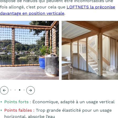
dispose de nœuds qui peuvent être inconfortables une
fois allongé, c’est pour cela que
LOFTNETS la préconise
davantage en position verticale
.
l'image
Afficher l'image
Affiche
Précédent
Suivant
Points forts :
Économique, adapté à un usage vertical
Points faibles :
Trop grande élasticité pour un usage
horizontal, absorbe l’eau