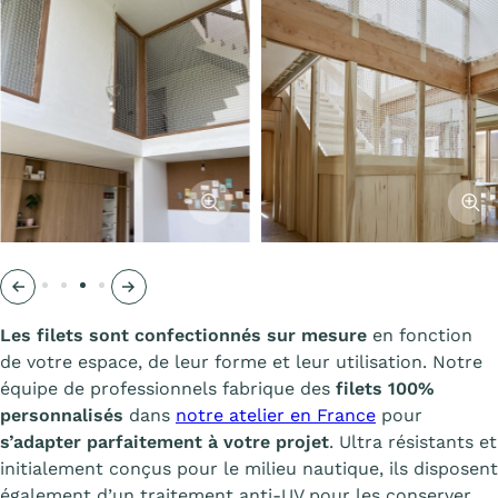
 l'image
Afficher l'image
Affich
Précédent
Suivant
Les filets sont confectionnés sur mesure
en fonction
de votre espace, de leur forme et leur utilisation. Notre
équipe de professionnels fabrique des
filets 100%
personnalisés
dans
notre atelier en France
pour
s’adapter parfaitement à votre projet
. Ultra résistants et
initialement conçus pour le milieu nautique, ils disposent
également d’un traitement anti-UV pour les conserver