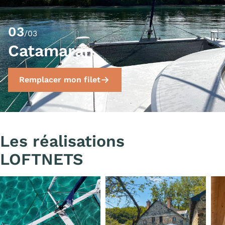
03
/03
Catamaran
Remplacer mon filet
Les réalisations
LOFTNETS