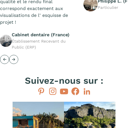
Philippe L. (
qualité et le rendu final
Particulier
correspond exactement aux
visualisations de lʼesquisse de
projet !
Cabinet dentaire (France)
Établissement Recevant du
Public (ERP)
Précédent
Suivant
Suivez-nous sur :
Pinterest
Instagram
YouTube
Facebook
LinkedIn