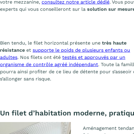
votre mezzanine,
consultez notre article dédié
. Vous pou
experts qui vous conseilleront sur la
solution sur mesure
Bien tendu, le filet horizontal présente une
très haute
résistance
et
supporte le poids de plusieurs enfants ou
adultes
. Nos filets ont été
testés et approuvés par un
organisme de contrôle agréé indépendant
. Toute la famil
pourra ainsi profiter de ce lieu de détente pour s’asseoir
s’allonger sans risque.
Un filet d’habitation moderne, pratiq
Aménagement tendanc