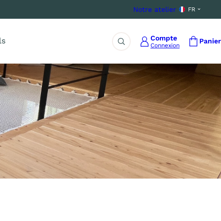
Notre atelier
FR
Compte
ls
Panier
Connexion
Rechercher