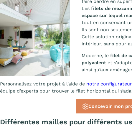
faire perdre en superf
Les
filets de mezzani
espace sur lequel mar
tout en conservant u
Ils sont non seulement
Cette solution origin
intérieur, sans pour a
Moderne, le
filet de 
polyvalent
et s’adapte
Afficher l'image
ainsi qu’aux aménage
Personnalisez votre projet à l’aide de
notre configurateur
équipe d’experts pour trouver le filet horizontal qui s’ad
Concevoir mon pro
Différentes mailles pour différents u