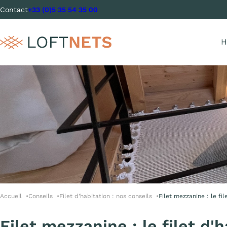
Contact
+33 (0)5 35 54 35 00
H
Accueil
Conseils
Filet d'habitation : nos conseils
Filet mezzanine : le fil
Filet mezzanine : le filet d'