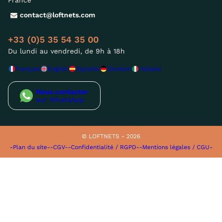
contact@loftnets.com
+33 (0)5 35 54 35 00
Du lundi au vendredi, de 9h à 18h
Français
English
Español
Deutsch
Italiano
Nous contacter
sur WhatsApp
© LOFTNETS - 2026
-Plan du site-
-CGV-
-Confidentialité / RGPD-
-Mentions légales / CGU-