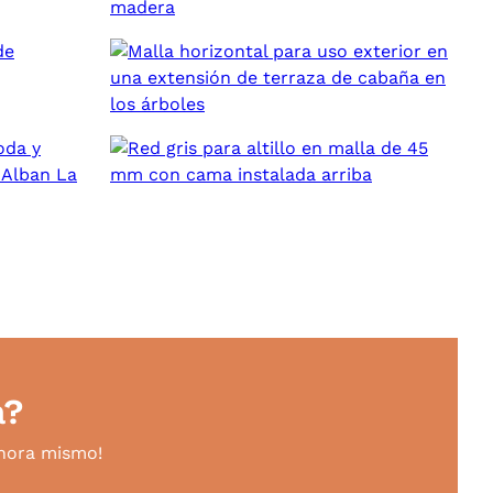
a?
ahora mismo!