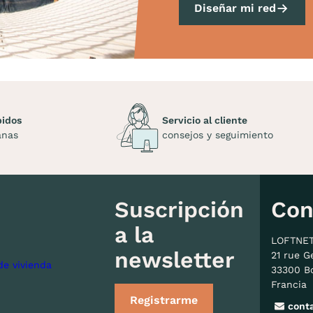
Diseñar mi red
pidos
Servicio al cliente
anas
consejos y seguimiento
Suscripción
Con
a la
LOFTNE
newsletter
21 rue G
de vivienda
33300 B
Francia
Registrarme
cont