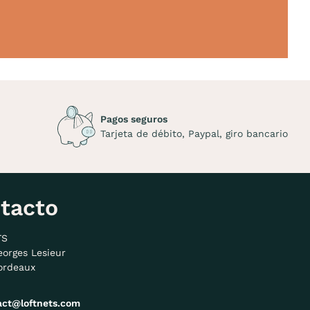
Pagos seguros
Tarjeta de débito, Paypal, giro bancario
tacto
TS
eorges Lesieur
ordeaux
act@loftnets.com