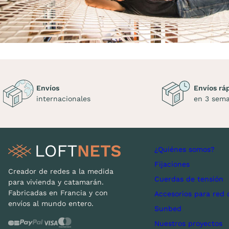
Envíos
Envíos rá
internacionales
en 3 sem
¿Quiénes somos?
Fijaciones
Creador de redes a la medida
Cuerdas de tensión
para vivienda y catamarán.
Fabricadas en Francia y con
Accesorios para red 
envíos al mundo entero.
Sunbed
Nuestros proyectos