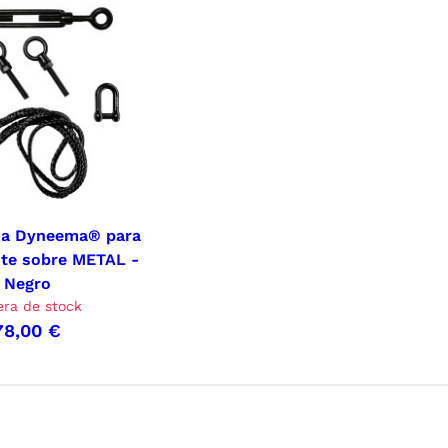
da Dyneema® para
nte sobre METAL -
Negro
era de stock
78,00 €