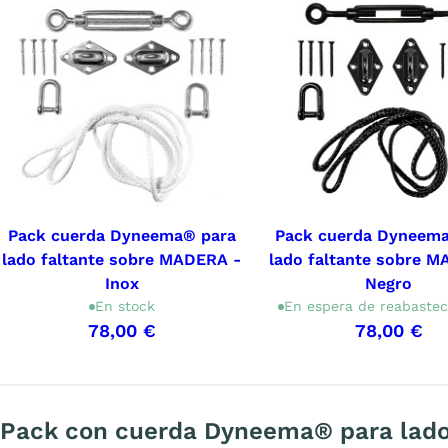
Pack cuerda Dyneema® para
Pack cuerda Dyneem
lado faltante sobre MADERA -
lado faltante sobre 
Inox
Negro
En stock
En espera de reabastec
78,00 €
78,00 €
Mostrando 1-9 de 9 artículo(s)
Pack con cuerda Dyneema® para lado