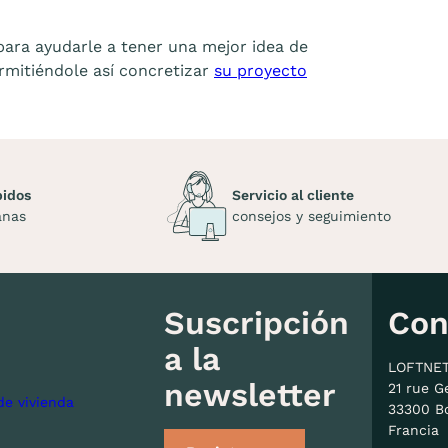
ara ayudarle a tener una mejor idea de
ermitiéndole así concretizar
su proyecto
pidos
Servicio al cliente
anas
consejos y seguimiento
Suscripción
Con
a la
LOFTNE
newsletter
21 rue G
de vivienda
33300 B
Francia