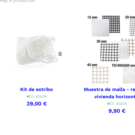
Hay 9 productos.
Kit de estribo
Muestra de malla - r
En stock
vivienda horizon
39,00 €
En stock
9,90 €