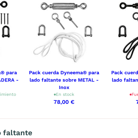
a® para
Pack cuerda Dyneema® para
Pack cuer
MADERA -
lado faltante sobre METAL -
lado falta
Inox
imiento
En stock
Fu
78,00 €
 faltante