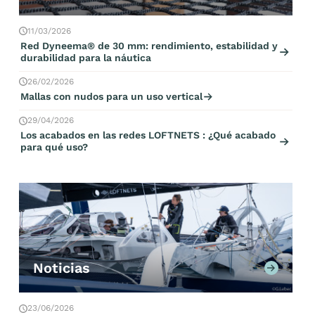
11/03/2026
Red Dyneema® de 30 mm: rendimiento, estabilidad y
durabilidad para la náutica
26/02/2026
Mallas con nudos para un uso vertical
29/04/2026
Los acabados en las redes LOFTNETS : ¿Qué acabado
para qué uso?
Noticias
23/06/2026