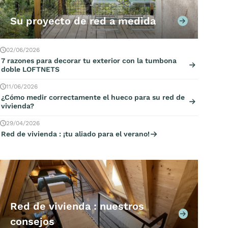
Su proyecto de red a medida
02/06/2026
7 razones para decorar tu exterior con la tumbona
doble LOFTNETS
11/06/2026
¿Cómo medir correctamente el hueco para su red de
vivienda?
29/04/2026
Red de vivienda : ¡tu aliado para el verano!
Red de vivienda : nuestros
consejos