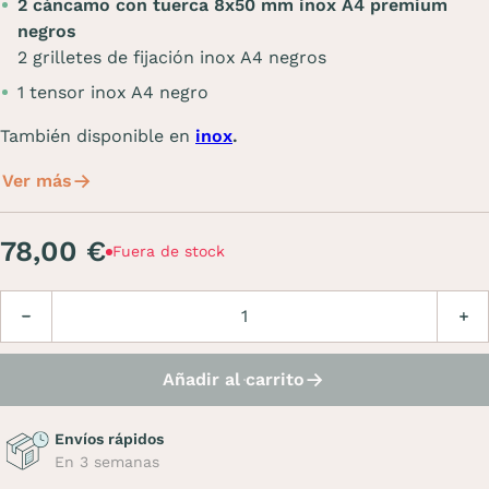
2 cáncamo con tuerca 8x50 mm inox A4 premium
negros
2 grilletes de fijación inox A4 negros
1 tensor inox A4 negro
También disponible en
inox
.
Ver más
78,00 €
Fuera de stock
Cantidad
Disminuir
Aume
Añadir al carrito
Envíos rápidos
En 3 semanas