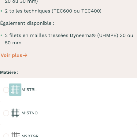
20 ou 30 mm)
2 toiles techniques (TEC600 ou TEC400)
Également disponible :
2 filets en mailles tressées Dyneema® (UHMPE) 30 ou
50 mm
Voir plus
Matière :
M15TBL
M15TBL
M15TNO
M15TNO
M20TGR
M20TGR