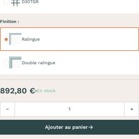
D30TGR
Finition :
Ralingue
Ralingue
Double ralingue
Double ralingue
892,80 €
En stock
Quantité
Diminuer
Augm
Ajouter au panier