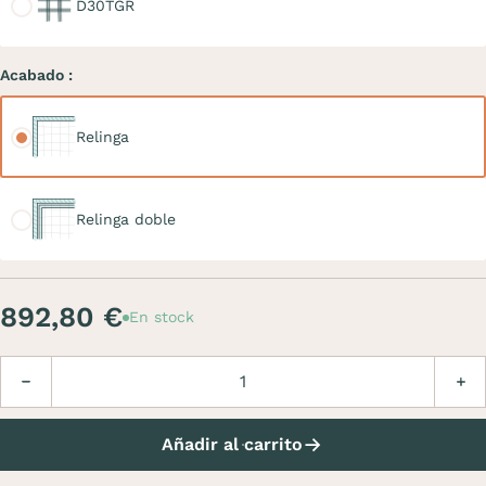
D30TGR
Acabado :
Relinga
Relinga
Relinga doble
Relinga doble
892,80 €
En stock
Cantidad
Disminuir
Aume
Añadir al carrito