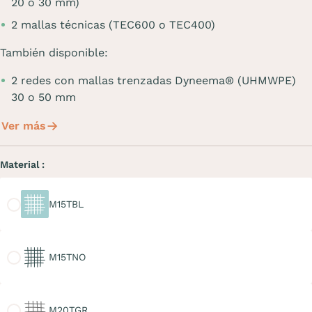
20 o 30 mm)
2 mallas técnicas (TEC600 o TEC400)
También disponible:
2 redes con mallas trenzadas Dyneema® (UHMWPE)
30 o 50 mm
Ver más
Material :
M15TBL
M15TBL
M15TNO
M15TNO
M20TGR
M20TGR