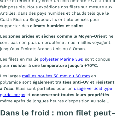
votre extérieur ou y créer un coin détente ? C'est tout à
fait possible. Nous expédions nos filets sur mesure aux
Antilles, dans des pays humides et chauds tels que le
Costa Rica ou Singapour. Ils ont été pensés pour
supporter des
climats humides et salins
.
Les
zones arides et sèches comme le Moyen-Orient
ne
sont pas non plus un problème : nos mailles voyagent
jusqu'aux Emirats Arabes Unis ou à Oman.
Les filets en maille
polyester Marine 3S®
sont conçus
pour
résister à une température jusqu'à +70°C
.
Les larges
mailles nouées 50 mm ou 60 mm
en
polyamide sont
également traitées anti-UV et résistent
à l'eau
. Elles sont parfaites pour un
usage vertical type
garde-corps
et
conserveront toutes leurs propriétés
même après de longues heures d’exposition au soleil.
Dans le froid : mon filet peut-