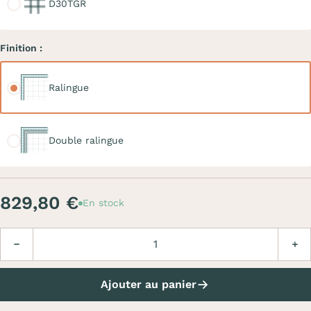
D30TGR
Finition :
Ralingue
Ralingue
Double ralingue
Double ralingue
829,80 €
En stock
Quantité
Diminuer
Augm
Ajouter au panier