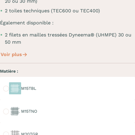
20 ou 30 mm)
2 toiles techniques (TEC600 ou TEC400)
Également disponible :
2 filets en mailles tressées Dyneema® (UHMPE) 30 ou
50 mm
Voir plus
Matière :
M15TBL
M15TBL
M15TNO
M15TNO
M20TGR
M20TGR