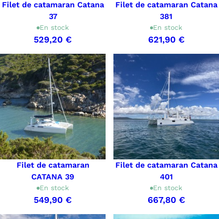
Filet de catamaran Catana
Filet de catamaran Catana
37
381
En stock
En stock
529,20 €
621,90 €
Filet de catamaran
Filet de catamaran Catana
CATANA 39
401
En stock
En stock
549,90 €
667,80 €