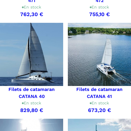
471
472
En stock
En stock
762,30 €
755,10 €
Filets de catamaran
Filets de catamaran
CATANA 40
CATANA 41
En stock
En stock
829,80 €
673,20 €