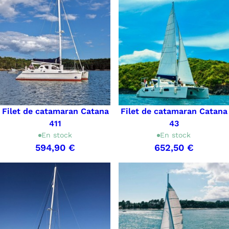
Filet de catamaran Catana
Filet de catamaran Catana
411
43
En stock
En stock
594,90 €
652,50 €