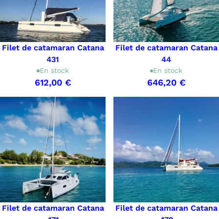
Filet de catamaran Catana
Filet de catamaran Catana
431
44
En stock
En stock
612,00 €
646,20 €
Filet de catamaran Catana
Filet de catamaran Catana