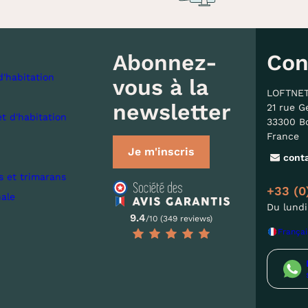
Abonnez-
Con
d'habitation
vous à la
LOFTNE
newsletter
21 rue G
et d'habitation
33300 B
France
Je m'inscris
cont
s et trimarans
+33 (0
nale
Du lundi
9.4
/10 (349 reviews)
Françai