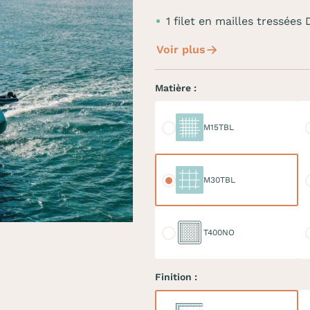
1 filet en mailles tress
Voir plus
Matière :
M15TBL
M
M15TBL
M30TBL
M
M30TBL
T400NO
D
T400NO
Finition :
Ralingue
Do