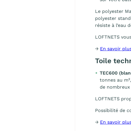
Le polyester Ma
polyester stand
résiste à l’eau 
LOFTNETS vous
→
En savoir plu
Toile tech
TEC600 (blan
tonnes au m²,
de nombreux s
LOFTNETS propo
Possibilité de
→
En savoir plu