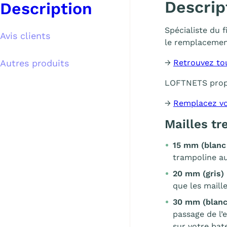
Descrip
Description
Spécialiste du 
Avis clients
le remplacemen
Autres produits
→
Retrouvez to
LOFTNETS pro
→
Remplacez vo
Mailles t
15 mm (blanc
trampoline au
20 mm (gris)
que les maill
30 mm (blanc
passage de l’
sur votre bat