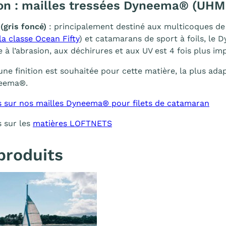
on : mailles tressées Dyneema® (UHM
(gris foncé)
: principalement destiné aux multicoques de 
la classe Ocean Fifty
) et catamarans de sport à foils, l
e à l’abrasion, aux déchirures et aux UV est 4 fois plus im
une finition est souhaitée pour cette matière, la plus ada
neema®.
s sur nos mailles Dyneema® pour filets de catamaran
s sur les
matières LOFTNETS
produits