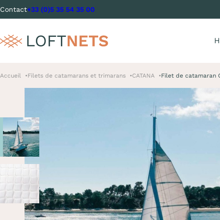
Contact
+33 (0)5 35 54 35 00
H
Accueil
Filets de catamarans et trimarans
CATANA
Filet de catamaran 