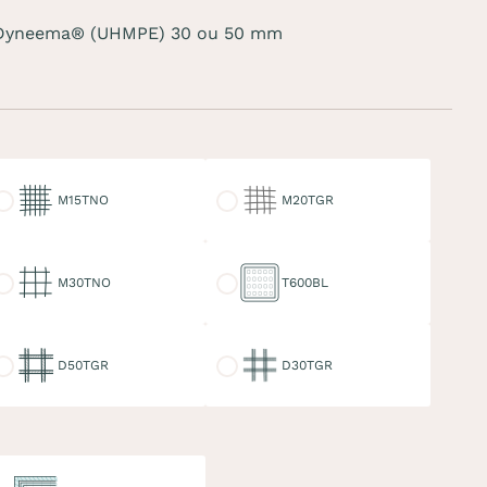
ées Dyneema® (UHMPE) 30 ou 50 mm
15TNO
M20TGR
M15TNO
M20TGR
30TNO
T600BL
M30TNO
T600BL
50TGR
D30TGR
D50TGR
D30TGR
uble ralingue