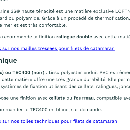
rine 3S® haute ténacité est une matière exclusive LOFTN
ard ou polyamide. Grâce à un procédé de thermofixation,
de mer et est très confortable.
 recommande la finition
ralingue double
avec cette matiè
s sur nos mailles tressées pour filets de catamaran
nique
c) ou TEC400 (noir)
: tissu polyester enduit PVC extrême
 cette matière offre une très grande durabilité. Elle per
ystèmes de fixation utilisant des œillets, ralingues, joncs
se une finition avec
œillets
ou
fourreau
, compatible av
 commander le TEC400 en blanc, sur demande.
s sur nos toiles techniques pour filets de catamaran