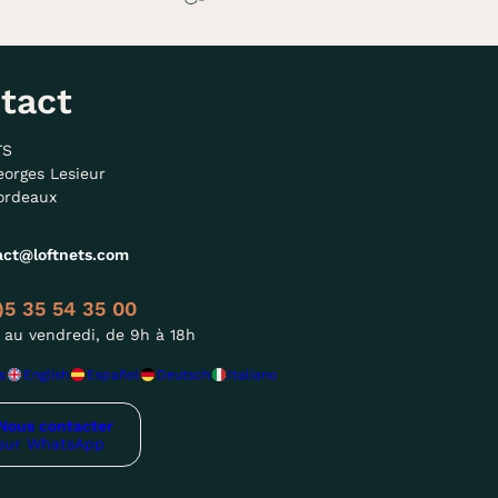
tact
TS
eorges Lesieur
ordeaux
act@loftnets.com
)5 35 54 35 00
 au vendredi, de 9h à 18h
s
English
Español
Deutsch
Italiano
Nous contacter
sur WhatsApp