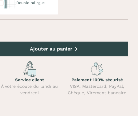
Double ralingue
Ajouter au panier
Service client
Paiement 100% sécurisé
À votre écoute du lundi au
VISA, Mastercard, PayPal,
vendredi
Chèque, Virement bancaire