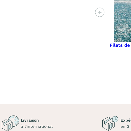
Précédent
Filets d
Livraison
Expé
à l'international
en 3