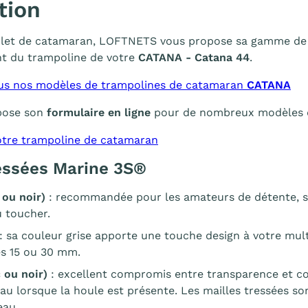
tion
filet de catamaran, LOFTNETS vous propose sa gamme de fi
t du trampoline de votre
CATANA - Catana 44
.
us nos modèles de trampolines de catamaran
CATANA
pose son
formulaire en ligne
pour de nombreux modèles de 
tre trampoline de catamaran
ressées Marine 3S®
 ou noir)
: recommandée pour les amateurs de détente, se
 toucher.
: sa couleur grise apporte une touche design à votre mu
es 15 ou 30 mm.
 ou noir)
: excellent compromis entre transparence et co
eau lorsque la houle est présente. Les mailles tressées s
eau.