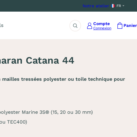
Notre atelier
FR
Compte
ls
Panier
Connexion
Rechercher
maran Catana 44
mailles tressées polyester ou toile technique pour
s polyester Marine 3S® (15, 20 ou 30 mm)
 ou TEC400)