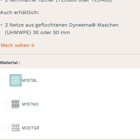
Auch erhältlich:
2 Netze aus geflochtenen Dyneema® Maschen
(UHMWPE) 30 oder 50 mm
Merh sehen
Material :
M15TBL
M15TBL
M15TNO
M15TNO
M20TGR
M20TGR