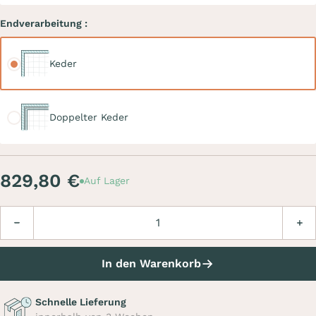
Endverarbeitung :
Keder
Keder
Doppelter Keder
Doppelter Keder
829,80 €
Auf Lager
Menge
Verringern
Erhö
In den Warenkorb
Schnelle Lieferung