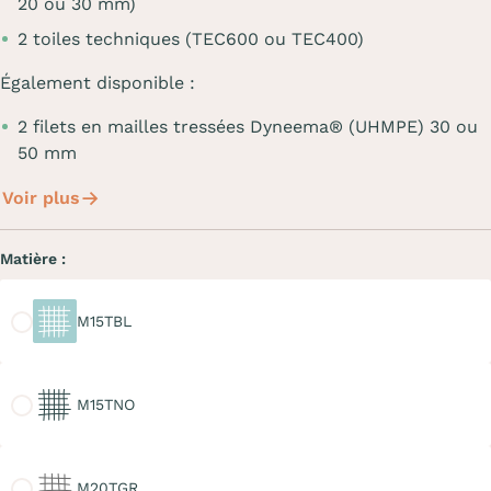
20 ou 30 mm)
2 toiles techniques (TEC600 ou TEC400)
Également disponible :
2 filets en mailles tressées Dyneema® (UHMPE) 30 ou
50 mm
Voir plus
Matière :
M15TBL
M15TBL
M15TNO
M15TNO
M20TGR
M20TGR