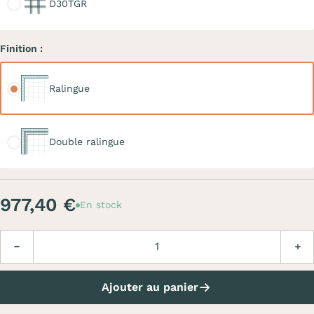
D30TGR
Finition :
Ralingue
Ralingue
Double ralingue
Double ralingue
977,40 €
En stock
Quantité
Diminuer
Augm
Ajouter au panier