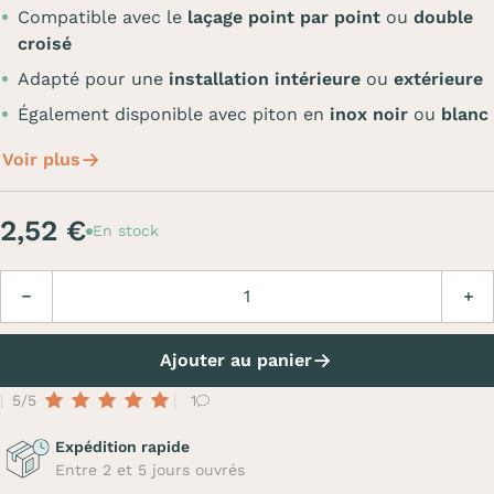
Compatible avec le
laçage point par point
ou
double
croisé
Adapté pour une
installation intérieure
ou
extérieure
Également disponible avec piton en
inox noir
ou
blanc
Voir plus
2,52 €
En stock
Quantité
Diminuer
Augm
Ajouter au panier
5/5
1
Expédition rapide
Entre 2 et 5 jours ouvrés