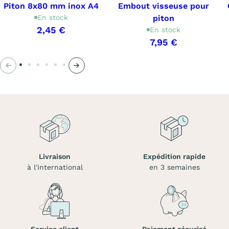
Piton 8x80 mm inox A4
Embout visseuse pour
En stock
piton
2,45 €
En stock
7,95 €
Précédent
Suivant
Livraison
Expédition rapide
à l'international
en 3 semaines
Service client
Paiement sécurisé