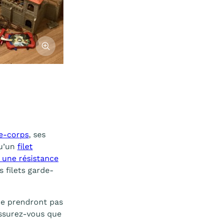
Afficher l'image
de-corps
, ses
qu’un
filet
 une résistance
 filets garde-
ne prendront pas
 Assurez-vous que