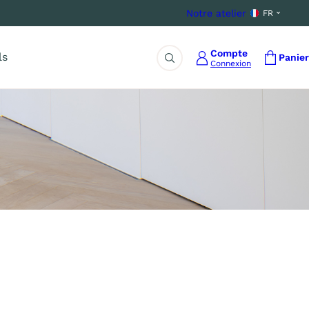
Notre atelier
FR
Compte
ls
Panier
Connexion
Rechercher