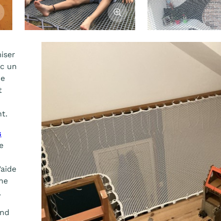
cher l'image
Afficher l'image
miser
c un
de
t
t.
s
e
’aide
ne
.
and