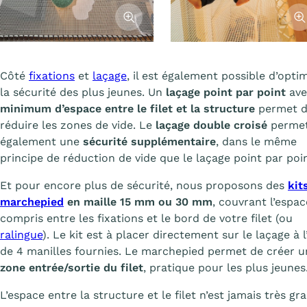
Afficher l'image
Affi
Côté
fixations
et
laçage
, il est également possible d’opti
la sécurité des plus jeunes. Un
laçage point par point
ave
minimum d’espace entre le filet et la structure
permet 
réduire les zones de vide. Le
laçage double croisé
perme
également une
sécurité supplémentaire
, dans le même
principe de réduction de vide que le laçage point par poin
Et pour encore plus de sécurité, nous proposons des
kit
marchepied
en maille 15 mm ou 30 mm
, couvrant l’espac
compris entre les fixations et le bord de votre filet (ou
ralingue
). Le kit est à placer directement sur le laçage à l
de 4 manilles fournies. Le marchepied permet de créer u
zone entrée/sortie du filet
, pratique pour les plus jeunes
L’espace entre la structure et le filet n’est jamais très gr