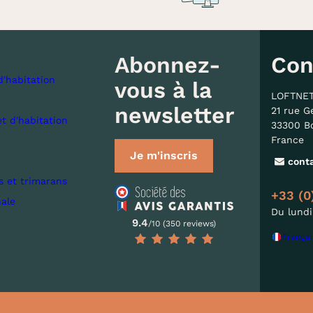
Abonnez-
Con
d'habitation
vous à la
LOFTNE
newsletter
21 rue G
et d'habitation
33300 B
France
Je m'inscris
cont
s et trimarans
+33 (0
nale
Du lundi
9.4
/10 (350 reviews)
Françai