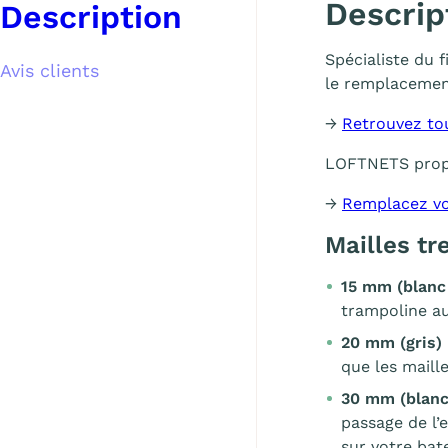
Descrip
Description
Spécialiste du 
Avis clients
le remplacemen
→
Retrouvez to
LOFTNETS pro
→
Remplacez vo
Mailles t
15 mm (blanc
trampoline au
20 mm (gris)
que les maill
30 mm (blanc
passage de l’
sur votre bat