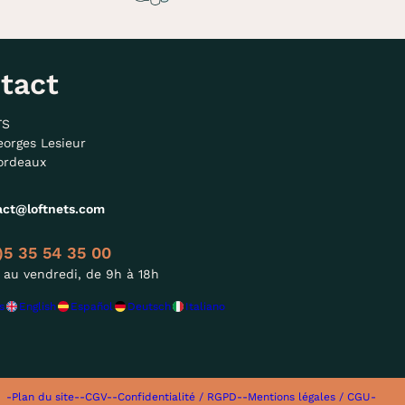
tact
TS
eorges Lesieur
ordeaux
act@loftnets.com
)5 35 54 35 00
 au vendredi, de 9h à 18h
s
English
Español
Deutsch
Italiano
-Plan du site-
-CGV-
-Confidentialité / RGPD-
-Mentions légales / CGU-