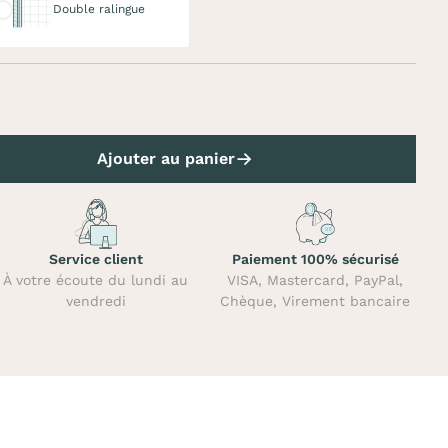
Double ralingue
Ajouter au panier
Service client
Paiement 100% sécurisé
À votre écoute du lundi au
VISA, Mastercard, PayPal,
vendredi
Chèque, Virement bancaire