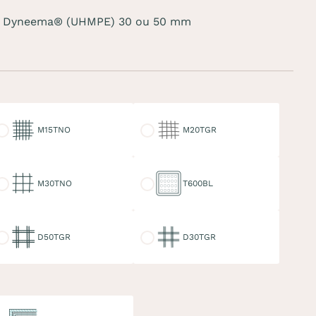
sées Dyneema® (UHMPE) 30 ou 50 mm
15TNO
M20TGR
M15TNO
M20TGR
30TNO
T600BL
M30TNO
T600BL
50TGR
D30TGR
D50TGR
D30TGR
uble ralingue