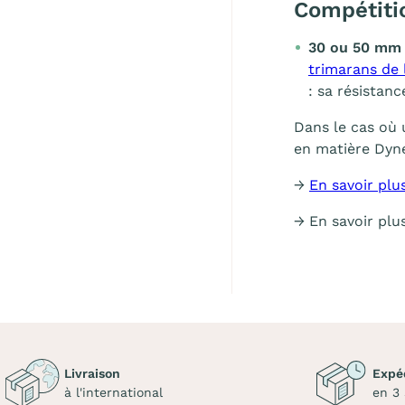
Compétiti
30 ou 50 mm 
trimarans de 
: sa résistanc
Dans le cas où 
en matière Dy
→
En savoir plu
→ En savoir plu
Livraison
Expé
à l'international
en 3