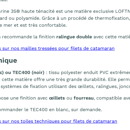
rine 3S® haute ténacité est une matière exclusive LOFTN
ard ou polyamide. Grâce à un procédé de thermofixation,
de mer et est très confortable.
 recommande la finition
ralingue double
avec cette matiè
s sur nos mailles tressées pour filets de catamaran
nique
c) ou TEC400 (noir)
: tissu polyester enduit PVC extrême
 cette matière offre une très grande durabilité. Elle per
ystèmes de fixation utilisant des œillets, ralingues, joncs
se une finition avec
œillets
ou
fourreau
, compatible av
 commander le TEC400 en blanc, sur demande.
s sur nos toiles techniques pour filets de catamaran