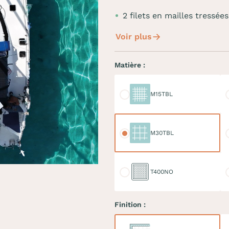
2 filets en mailles tres
Voir plus
Matière :
M15TBL
M
M15TBL
M30TBL
M
M30TBL
T400NO
D
T400NO
Finition :
Ralingue
Do