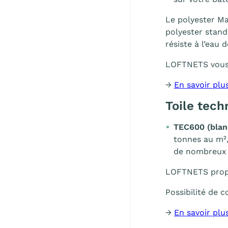
Le polyester Ma
polyester stand
résiste à l’eau 
LOFTNETS vous
→
En savoir plu
Toile tech
TEC600 (blan
tonnes au m²,
de nombreux s
LOFTNETS propo
Possibilité de
→
En savoir plu