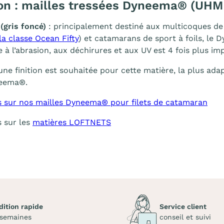
on : mailles tressées Dyneema® (UHM
(gris foncé)
: principalement destiné aux multicoques de 
la classe Ocean Fifty
) et catamarans de sport à foils, l
e à l’abrasion, aux déchirures et aux UV est 4 fois plus im
une finition est souhaitée pour cette matière, la plus ada
neema®.
s sur nos mailles Dyneema® pour filets de catamaran
s sur les
matières LOFTNETS
dition rapide
Service client
 semaines
conseil et suivi