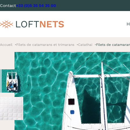
Contact
+33 (0)5 35 54 35 00
H
Accueil
Filets de catamarans et trimarans
Catathai
Filets de catamaran