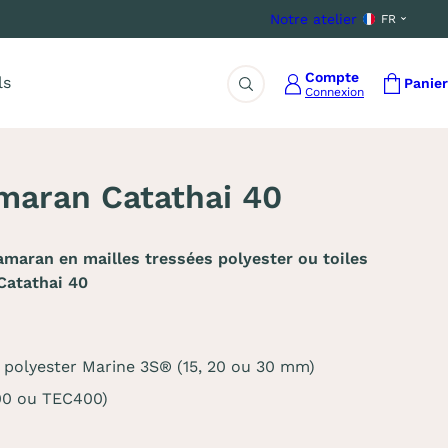
Notre atelier
FR
Compte
ls
Panier
Connexion
Rechercher
amaran Catathai 40
amaran en mailles tressées polyester ou toiles
Catathai 40
es polyester Marine 3S® (15, 20 ou 30 mm)
00 ou TEC400)