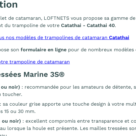
tion
filet de catamaran, LOFTNETS vous propose sa gamme de fi
t du trampoline de votre
Catathai - Catathai 40
.
us nos modèles de trampolines de catamaran
Catathai
pose son
formulaire en ligne
pour de nombreux modèles de 
tre trampoline de catamaran
ressées Marine 3S®
 ou noir)
: recommandée pour les amateurs de détente, se
 toucher.
: sa couleur grise apporte une touche design à votre mu
es 15 ou 30 mm.
 ou noir)
: excellent compromis entre transparence et co
eau lorsque la houle est présente. Les mailles tressées s
eau.