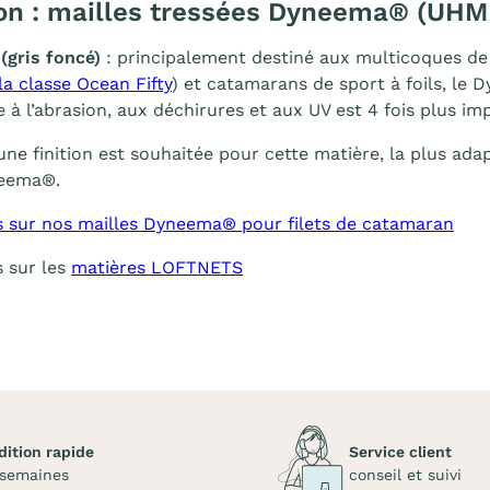
on : mailles tressées Dyneema® (UHM
(gris foncé)
: principalement destiné aux multicoques de 
la classe Ocean Fifty
) et catamarans de sport à foils, l
e à l’abrasion, aux déchirures et aux UV est 4 fois plus im
une finition est souhaitée pour cette matière, la plus ada
neema®.
s sur nos mailles Dyneema® pour filets de catamaran
s sur les
matières LOFTNETS
dition rapide
Service client
 semaines
conseil et suivi