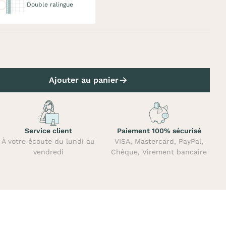
Double ralingue
Ajouter au panier
Service client
Paiement 100% sécurisé
À votre écoute du lundi au
VISA, Mastercard, PayPal,
vendredi
Chèque, Virement bancaire