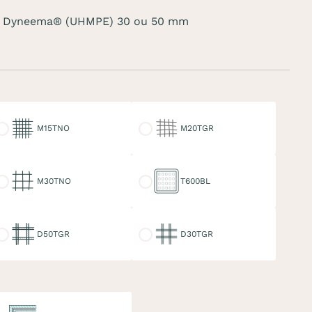
sées Dyneema® (UHMPE) 30 ou 50 mm
15TNO
M20TGR
M15TNO
M20TGR
30TNO
T600BL
M30TNO
T600BL
50TGR
D30TGR
D50TGR
D30TGR
uble ralingue