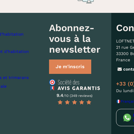
Abonnez-
Con
d'habitation
vous à la
LOFTNE
newsletter
21 rue G
et d'habitation
33300 B
France
Je m'inscris
cont
s et trimarans
+33 (0
nale
Du lundi
9.4
/10 (349 reviews)
Françai