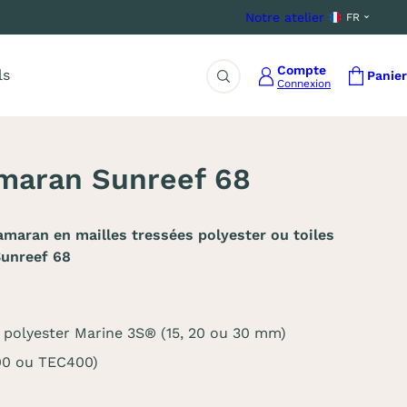
Notre atelier
FR
Compte
ls
Panier
Connexion
Rechercher
amaran Sunreef 68
amaran en mailles tressées polyester ou toiles
Sunreef 68
es polyester Marine 3S® (15, 20 ou 30 mm)
00 ou TEC400)