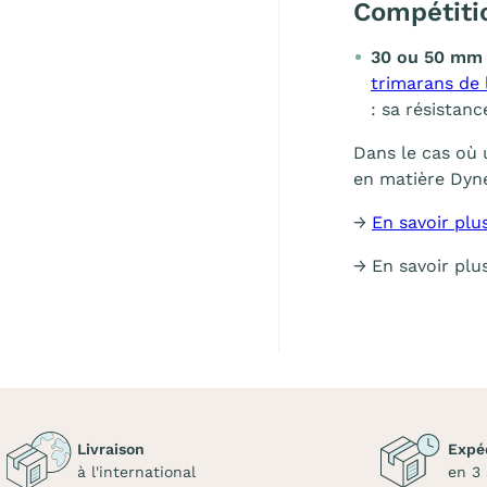
Compétiti
30 ou 50 mm 
trimarans de 
: sa résistanc
Dans le cas où 
en matière Dy
→
En savoir plu
→ En savoir plu
Livraison
Expé
à l'international
en 3