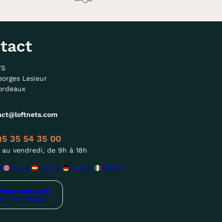
tact
TS
eorges Lesieur
ordeaux
act@loftnets.com
)5 35 54 35 00
 au vendredi, de 9h à 18h
s
English
Español
Deutsch
Italiano
Nous contacter
sur WhatsApp