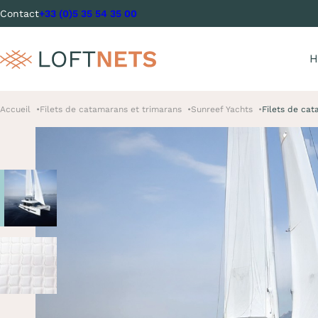
Contact
+33 (0)5 35 54 35 00
H
Accueil
Filets de catamarans et trimarans
Sunreef Yachts
Filets de ca