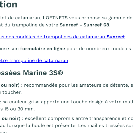
tion
filet de catamaran, LOFTNETS vous propose sa gamme de fi
t du trampoline de votre
Sunreef - Sunreef 68
.
us nos modèles de trampolines de catamaran
Sunreef
pose son
formulaire en ligne
pour de nombreux modèles de 
tre trampoline de catamaran
ressées Marine 3S®
 ou noir)
: recommandée pour les amateurs de détente, se
 toucher.
: sa couleur grise apporte une touche design à votre mu
es 15 ou 30 mm.
 ou noir)
: excellent compromis entre transparence et co
eau lorsque la houle est présente. Les mailles tressées s
eau.