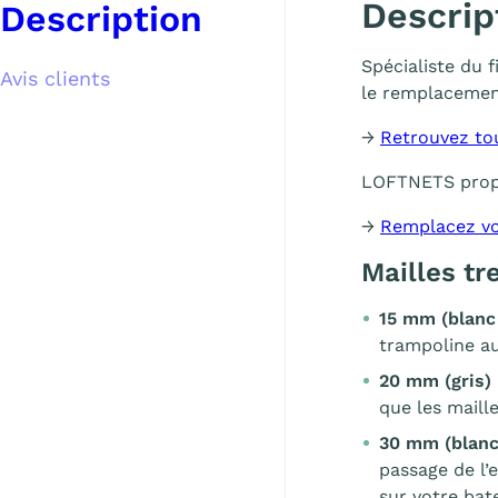
Descrip
Description
Spécialiste du 
Avis clients
le remplacemen
→
Retrouvez to
LOFTNETS pro
→
Remplacez vo
Mailles t
15 mm (blanc
trampoline au
20 mm (gris)
que les maill
30 mm (blanc
passage de l’
sur votre bat