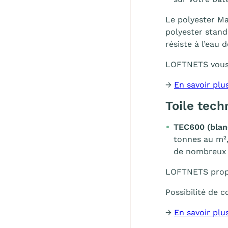
Le polyester Ma
polyester stand
résiste à l’eau 
LOFTNETS vous
→
En savoir plu
Toile tech
TEC600 (blan
tonnes au m²,
de nombreux s
LOFTNETS propo
Possibilité de
→
En savoir plu