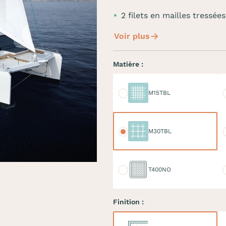
2 filets en mailles tres
Voir plus
Matière :
M15TBL
M
M15TBL
M30TBL
M
M30TBL
T400NO
D
T400NO
Finition :
Ralingue
Do