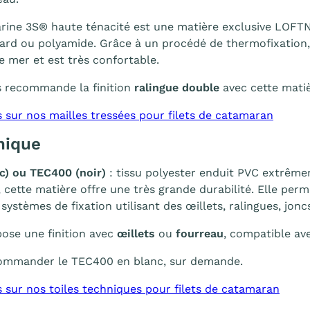
rine 3S® haute ténacité est une matière exclusive LOFTN
ard ou polyamide. Grâce à un procédé de thermofixation,
de mer et est très confortable.
 recommande la finition
ralingue double
avec cette matiè
s sur nos mailles tressées pour filets de catamaran
nique
c) ou TEC400 (noir)
: tissu polyester enduit PVC extrême
 cette matière offre une très grande durabilité. Elle per
ystèmes de fixation utilisant des œillets, ralingues, joncs
se une finition avec
œillets
ou
fourreau
, compatible av
 commander le TEC400 en blanc, sur demande.
s sur nos toiles techniques pour filets de catamaran