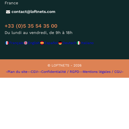
France
contact@loftnets.com
+33 (0)5 35 54 35 00
Du lundi au vendredi, de 9h à 18h
Français
English
Español
Deutsch
Italiano
© LOFTNETS - 2026
-Plan du site-
-CGV-
-Confidentialité / RGPD-
-Mentions légales / CGU-