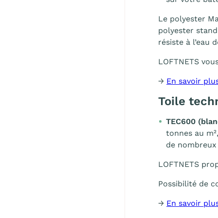
Le polyester Ma
polyester stand
résiste à l’eau 
LOFTNETS vous
→
En savoir plu
Toile tech
TEC600 (blan
tonnes au m²,
de nombreux s
LOFTNETS propo
Possibilité de
→
En savoir plu