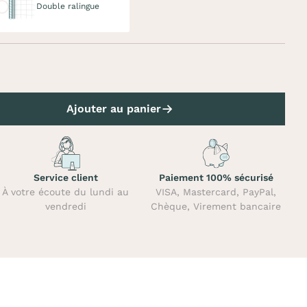
Double ralingue
Ajouter au panier
Service client
Paiement 100% sécurisé
À votre écoute du lundi au
VISA, Mastercard, PayPal,
vendredi
Chèque, Virement bancaire