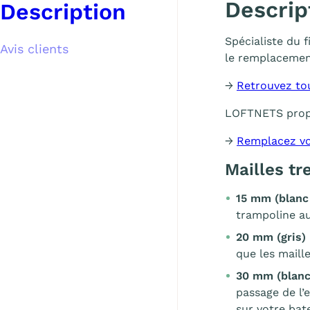
Descrip
Description
Spécialiste du 
Avis clients
le remplacemen
→
Retrouvez to
LOFTNETS pro
→
Remplacez vo
Mailles t
15 mm (blanc
trampoline au
20 mm (gris)
que les maill
30 mm (blanc
passage de l’
sur votre bat