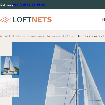
Contact
+33 (0)5 35 54 35 00
H
Accueil
Filets de catamarans et trimarans
Lagoon
Filet de catamaran L