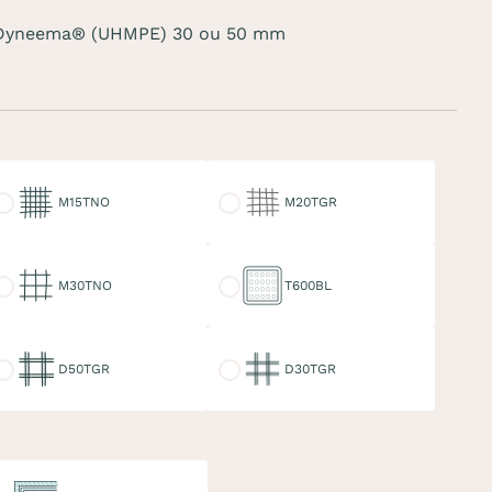
ées Dyneema® (UHMPE) 30 ou 50 mm
15TNO
M20TGR
M15TNO
M20TGR
30TNO
T600BL
M30TNO
T600BL
50TGR
D30TGR
D50TGR
D30TGR
uble ralingue