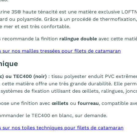
rine 3S® haute ténacité est une matière exclusive LOFTN
ard ou polyamide. Grâce à un procédé de thermofixation,
de mer et est très confortable.
 recommande la finition
ralingue double
avec cette matiè
s sur nos mailles tressées pour filets de catamaran
nique
c) ou TEC400 (noir)
: tissu polyester enduit PVC extrême
 cette matière offre une très grande durabilité. Elle per
ystèmes de fixation utilisant des œillets, ralingues, joncs
se une finition avec
œillets
ou
fourreau
, compatible av
 commander le TEC400 en blanc, sur demande.
s sur nos toiles techniques pour filets de catamaran