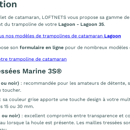
tion
filet de catamaran, LOFTNETS vous propose sa gamme de fi
t du trampoline de votre
Lagoon - Lagoon 35
.
us nos modèles de trampolines de catamaran
Lagoon
pose son
formulaire en ligne
pour de nombreux modèles de 
tre trampoline de catamaran
ressées Marine 3S®
 ou noir)
: recommandée pour les amateurs de détente, se
 toucher.
: sa couleur grise apporte une touche design à votre mu
es 15 ou 30 mm.
 ou noir)
: excellent compromis entre transparence et co
eau lorsque la houle est présente. Les mailles tressées s
eau.