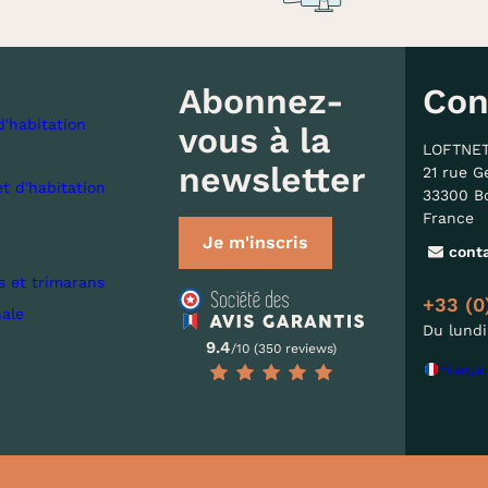
Abonnez-
Con
d'habitation
vous à la
LOFTNE
newsletter
21 rue G
et d'habitation
33300 B
France
Je m'inscris
cont
s et trimarans
+33 (0
nale
Du lundi
9.4
/10 (350 reviews)
Françai