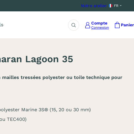
Notre atelier
FR
Compte
ls
Panier
Connexion
Rechercher
maran Lagoon 35
mailles tressées polyester ou toile technique pour
s polyester Marine 3S® (15, 20 ou 30 mm)
 ou TEC400)