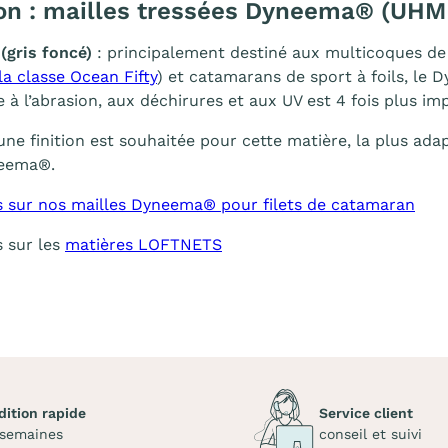
on : mailles tressées Dyneema® (UHM
(gris foncé)
: principalement destiné aux multicoques de 
la classe Ocean Fifty
) et catamarans de sport à foils, l
e à l’abrasion, aux déchirures et aux UV est 4 fois plus im
une finition est souhaitée pour cette matière, la plus ada
neema®.
s sur nos mailles Dyneema® pour filets de catamaran
s sur les
matières LOFTNETS
dition rapide
Service client
 semaines
conseil et suivi