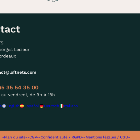
tact
TS
eorges Lesieur
ordeaux
act@loftnets.com
)5 35 54 35 00
 au vendredi, de 9h à 18h
s
English
Español
Deutsch
Italiano
-Plan du site-
-CGV-
-Confidentialité / RGPD-
-Mentions légales / CGU-