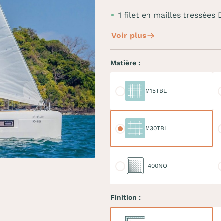
1 filet en mailles tress
Voir plus
Matière :
M15TBL
M
M15TBL
M30TBL
M
M30TBL
T400NO
D
T400NO
Finition :
Ralingue
Do