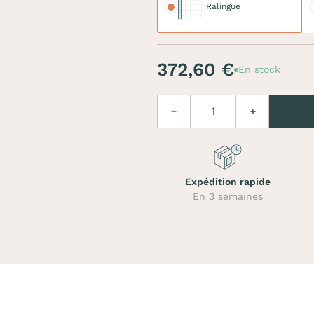
Ralingue
372,60 €
En stock
Quantité
Diminuer
Augmenter
Expédition rapide
En 3 semaines