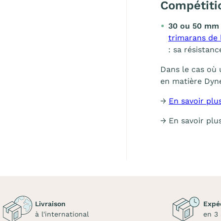
Compétiti
30 ou 50 mm 
trimarans de 
: sa résistanc
Dans le cas où 
en matière Dy
→
En savoir plu
→ En savoir plu
Livraison
Expé
à l'international
en 3