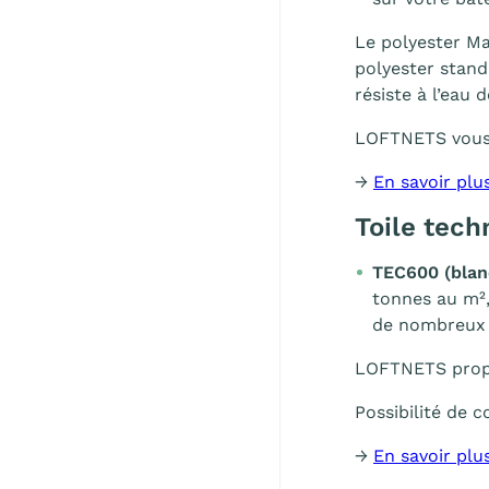
Le polyester Ma
polyester stand
résiste à l’eau 
LOFTNETS vous
→
En savoir plu
Toile tech
TEC600 (blan
tonnes au m²,
de nombreux s
LOFTNETS propo
Possibilité de
→
En savoir plu