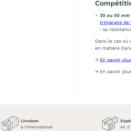
Compétiti
30 ou 50 mm 
trimarans de 
: sa résistanc
Dans le cas où 
en matière Dy
→
En savoir plu
→ En savoir plu
Livraison
Expé
à l'international
en 3