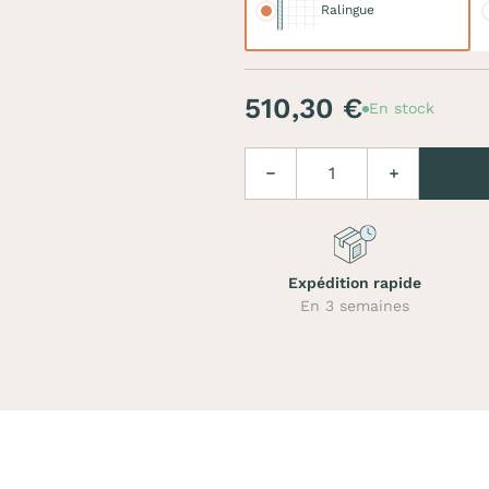
Ralingue
510,30 €
En stock
Quantité
Diminuer
Augmenter
Expédition rapide
En 3 semaines