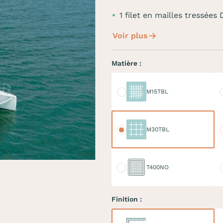
1 filet en mailles tress
Voir plus
Matière :
M15TBL
M
M15TBL
M30TBL
M
M30TBL
T400NO
D
T400NO
Finition :
Ralingue
Do