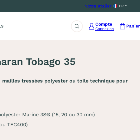
Notre atelier
FR
Compte
ls
Panier
Connexion
Rechercher
maran Tobago 35
mailles tressées polyester ou toile technique pour
s polyester Marine 3S® (15, 20 ou 30 mm)
 ou TEC400)