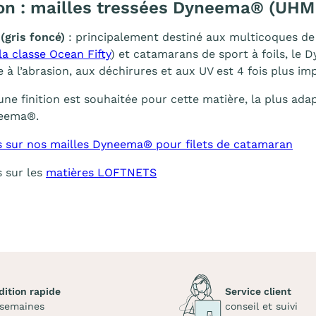
on : mailles tressées Dyneema® (UHM
(gris foncé)
: principalement destiné aux multicoques de 
la classe Ocean Fifty
) et catamarans de sport à foils, l
e à l’abrasion, aux déchirures et aux UV est 4 fois plus im
une finition est souhaitée pour cette matière, la plus ada
neema®.
s sur nos mailles Dyneema® pour filets de catamaran
s sur les
matières LOFTNETS
dition rapide
Service client
 semaines
conseil et suivi