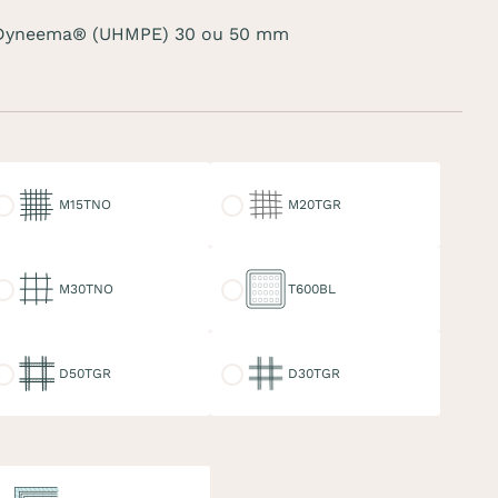
ées Dyneema® (UHMPE) 30 ou 50 mm
15TNO
M20TGR
M15TNO
M20TGR
30TNO
T600BL
M30TNO
T600BL
50TGR
D30TGR
D50TGR
D30TGR
uble ralingue