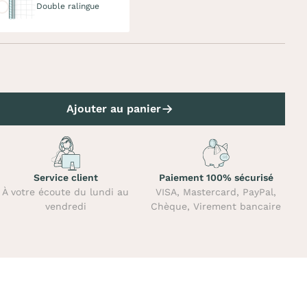
Double ralingue
Ajouter au panier
Service client
Paiement 100% sécurisé
À votre écoute du lundi au
VISA, Mastercard, PayPal,
vendredi
Chèque, Virement bancaire