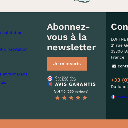
Abonnez-
Con
d'habitation
vous à la
LOFTNE
newsletter
21 rue G
et d'habitation
33300 B
France
Je m'inscris
cont
s et trimarans
+33 (0
nale
Du lundi
9.4
/10 (350 reviews)
Françai