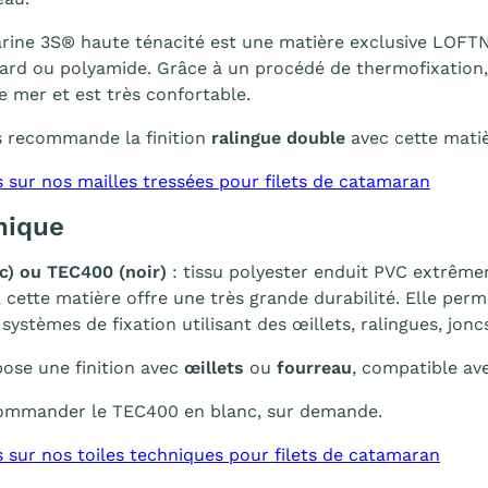
rine 3S® haute ténacité est une matière exclusive LOFTN
ard ou polyamide. Grâce à un procédé de thermofixation,
de mer et est très confortable.
 recommande la finition
ralingue double
avec cette matiè
s sur nos mailles tressées pour filets de catamaran
nique
c) ou TEC400 (noir)
: tissu polyester enduit PVC extrême
 cette matière offre une très grande durabilité. Elle per
ystèmes de fixation utilisant des œillets, ralingues, joncs
se une finition avec
œillets
ou
fourreau
, compatible av
 commander le TEC400 en blanc, sur demande.
s sur nos toiles techniques pour filets de catamaran