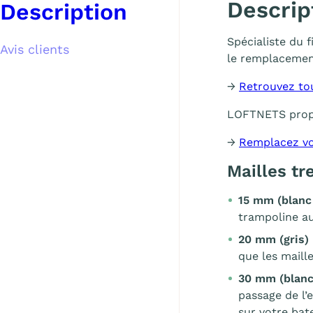
Descrip
Description
Spécialiste du 
Avis clients
le remplacemen
→
Retrouvez to
LOFTNETS pro
→
Remplacez vo
Mailles t
15 mm (blanc
trampoline au
20 mm (gris)
que les maill
30 mm (blanc
passage de l’
sur votre bat