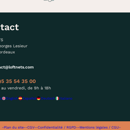
tact
TS
eorges Lesieur
ordeaux
act@loftnets.com
)5 35 54 35 00
 au vendredi, de 9h à 18h
s
English
Español
Deutsch
Italiano
-Plan du site-
-CGV-
-Confidentialité / RGPD-
-Mentions légales / CGU-