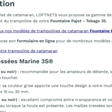
tion
filet de catamaran, LOFTNETS vous propose sa gamme de fi
t du trampoline de votre
Fountaine Pajot - Tobago 35
.
us nos modèles de trampolines de catamaran
Fountaine 
pose son
formulaire en ligne
pour de nombreux modèles de 
tre trampoline de catamaran
ressées Marine 3S®
 ou noir)
: recommandée pour les amateurs de détente, se
 toucher.
: sa couleur grise apporte une touche design à votre mu
es 15 ou 30 mm.
 ou noir)
: excellent compromis entre transparence et co
eau lorsque la houle est présente. Les mailles tressées s
eau.