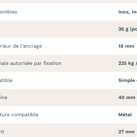
onibles
Inox, in
36 g (p
rieur de l'ancrage
18 mm
le autorisée par fixation
225 kg 
tible
Simple 
ine
40 mm
cture compatible
Métal
nt
27 mm