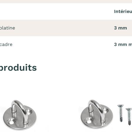
Intérieu
platine
3 mm
 cadre
3 mm 
produits