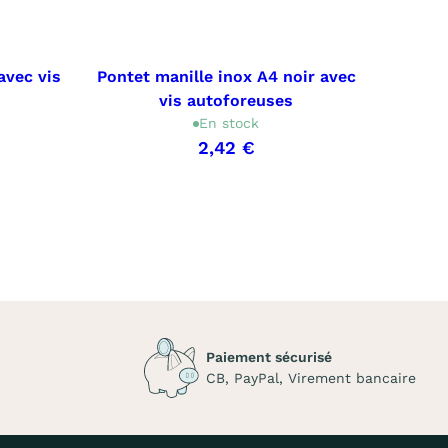
avec vis
Pontet manille inox A4 noir avec
Boul
vis autoforeuses
En stock
2,42 €
Paiement sécurisé
CB, PayPal, Virement bancaire