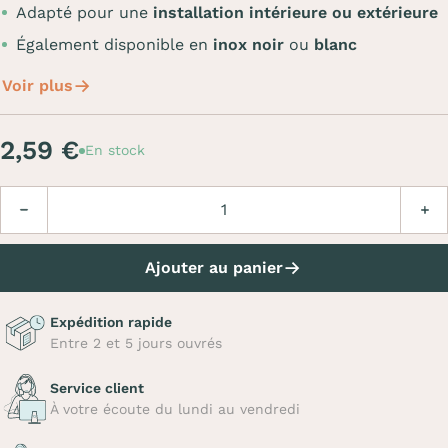
Adapté pour une
installation intérieure ou extérieure
Également disponible en
inox noir
ou
blanc
Voir plus
2,59 €
En stock
Quantité
Diminuer
Augm
Ajouter au panier
Expédition rapide
Entre 2 et 5 jours ouvrés
Service client
À votre écoute du lundi au vendredi