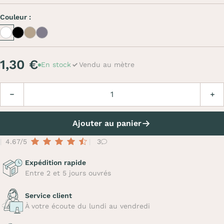
Couleur :
Blanc
Noir
Beige
Gris
1,30 €
En stock
Vendu au mètre
Quantité
Diminuer
Augm
Ajouter au panier
4.67/5
3
Expédition rapide
Entre 2 et 5 jours ouvrés
Service client
À votre écoute du lundi au vendredi