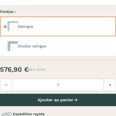
Finition :
Ralingue
Ralingue
Double ralingue
Double ralingue
576,90 €
En stock
Quantité
Diminuer
Augm
Ajouter au panier
Expédition rapide