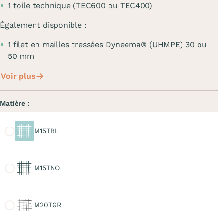
1 toile technique (TEC600 ou TEC400)
Également disponible :
1 filet en mailles tressées Dyneema® (UHMPE) 30 ou
50 mm
Voir plus
Matière :
M15TBL
M15TBL
M15TNO
M15TNO
M20TGR
M20TGR