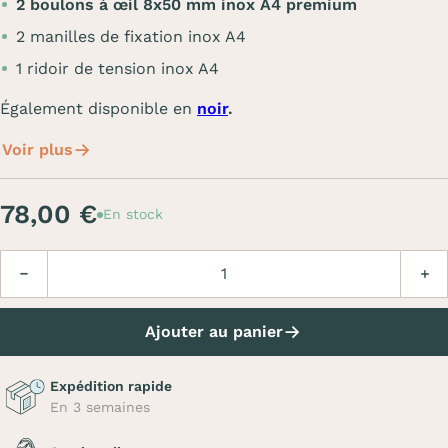
2 boulons à œil 8x50 mm inox A4 premium
2 manilles de fixation inox A4
1 ridoir de tension inox A4
Également disponible en
noir
.
Voir plus
78,00 €
En stock
Quantité
Diminuer
Augm
Ajouter au panier
Expédition rapide
En 3 semaines