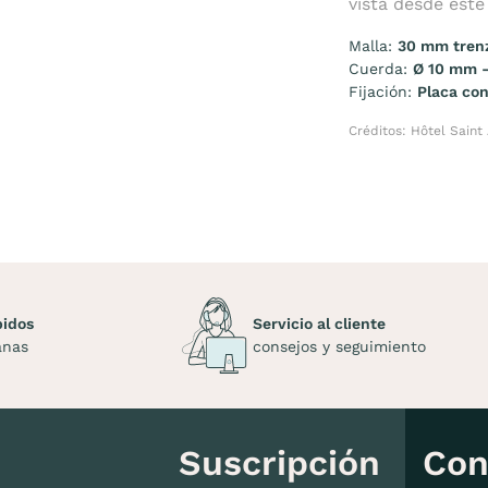
vista desde est
Malla:
30 mm tren
Cuerda:
Ø 10 mm -
Fijación:
Placa co
Créditos: Hôtel Saint
pidos
Servicio al cliente
anas
consejos y seguimiento
Suscripción
Con