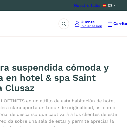
Nuestro taller
ES
Cuenta
Carrito
Iniciar sesión
Buscar
ra suspendida cómoda y
a en hotel & spa Saint
a Clusaz
 LOFTNETS en un altillo de esta habitación de hotel
era clara aporta un toque de originalidad, así como
onal de descanso que cautivará a los clientes de este
red da sobre una sala de estar y permite apreciar la