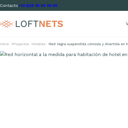
Contacto
+33 (0)5 35 54 35 00
V
Inicio
Proyectos
Hoteles
Red negra suspendida cómoda y divertida en h