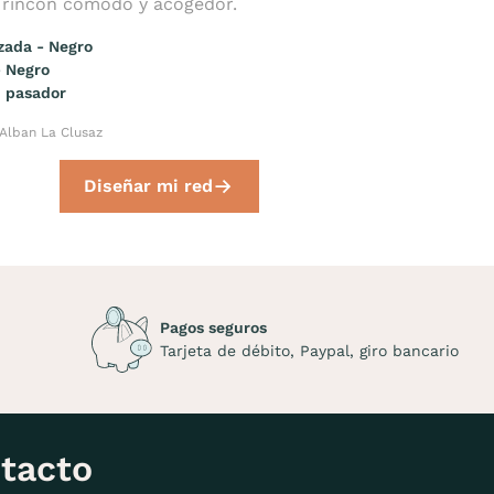
e rincón cómodo y acogedor.
zada - Negro
 Negro
n pasador
 Alban La Clusaz
Diseñar mi red
Pagos seguros
Tarjeta de débito, Paypal, giro bancario
tacto