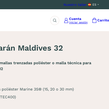
Nuestro taller
ES
Cuenta
Carrito
Iniciar sesión
Buscar
arán Maldives 32
allas trenzadas poliéster o malla técnica para
32
 poliéster Marine 3S® (15, 20 o 30 mm)
 TEC400)