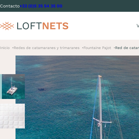
Contacto
+33 (0)5 35 54 35 00
V
Inicio
Redes de catamaranes y trimaranes
Fountaine Pajot
Red de cata