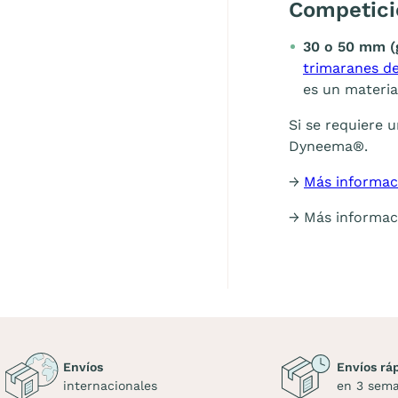
Competici
30 o 50 mm (
trimaranes de
es un materia
Si se requiere 
Dyneema®.
→
Más informac
→ Más informac
Envíos
Envíos rá
internacionales
en 3 sem