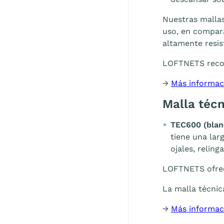
Nuestras mallas
uso, en compara
altamente resis
LOFTNETS reco
→
Más informac
Malla téc
TEC600 (blan
tiene una lar
ojales, relinga
LOFTNETS ofre
La malla técnic
→
Más informac