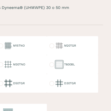
das Dyneema® (UHMWPE) 30 o 50 mm
15TNO
M20TGR
M15TNO
M20TGR
30TNO
T600BL
M30TNO
T600BL
50TGR
D30TGR
D50TGR
D30TGR
linga doble