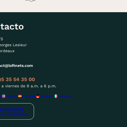
tacto
TS
eorges Lesieur
ordeaux
act@loftnets.com
)5 35 54 35 00
 a viernes de 9 a.m. a 6 p.m.
s
English
Español
Deutsch
Italiano
Contáctenos
por WhatsApp