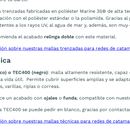
 trenzadas fabricadas en poliéster Marine 3S® de alta tena
ción con el poliéster estándar o la poliamida. Gracias al
tentes a los rayos UV, al agua de mar y, además, son mu
mienda el acabado
relinga doble
con este material.
ión sobre nuestras mallas trenzadas para redes de cata
nica
co) o TEC400 (negro)
: malla altamente resistente, capaz
ga vida útil. Permite cubrir superficies amplias y se adap
s, varillas, ripias o correas.
ce un acabado con
ojales
o
funda
, compatible con nuestr
a TEC400 se puede pedir en blanco, gracias por contacta
ión sobre nuestras mallas técnicas para redes de catam