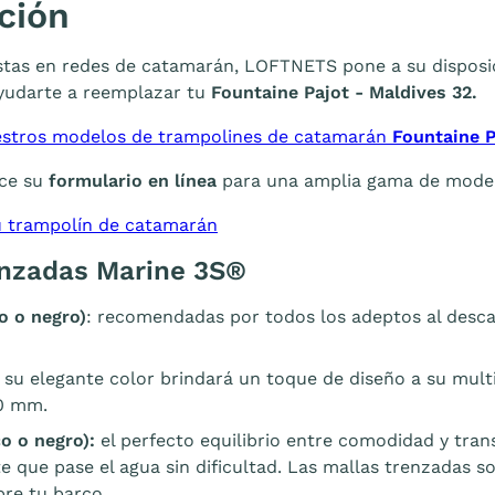
ción
stas en redes de catamarán, LOFTNETS pone a su disposi
ayudarte a reemplazar tu
Fountaine Pajot - Maldives 32.
estros modelos de trampolines de catamarán
Fountaine P
ce su
formulario en línea
para una amplia gama de modelo
 trampolín de catamarán
enzadas Marine 3S®
o o negro)
: recomendadas por todos los adeptos al desc
: su elegante color brindará un toque de diseño a su mult
0 mm.
o o negro):
el perfecto equilibrio entre comodidad y trans
e que pase el agua sin dificultad. Las mallas trenzadas
re tu barco.