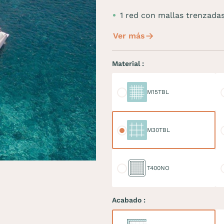
1 red con mallas trenza
Ver más
Material :
M15TBL
M
M15TBL
M30TBL
M
M30TBL
T400NO
D
T400NO
Acabado :
Relinga
Re