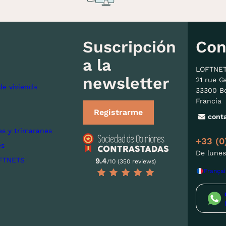
Suscripción
Con
a la
LOFTNE
newsletter
21 rue G
de vivienda
33300 B
Francia
Registrarme
cont
s y trimaranes
+33 (0
es
De lunes
FTNETS
9.4
/10 (350 reviews)
Françai