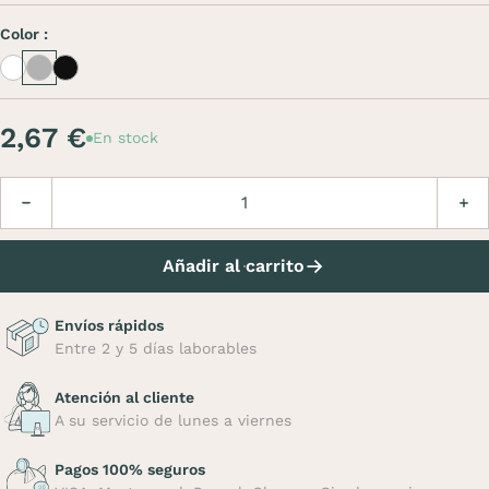
Color :
White
Inox
Inox noir
2,67 €
En stock
Cantidad
Disminuir
Aume
Añadir al carrito
Envíos rápidos
Entre 2 y 5 días laborables
Atención al cliente
A su servicio de lunes a viernes
Pagos 100% seguros