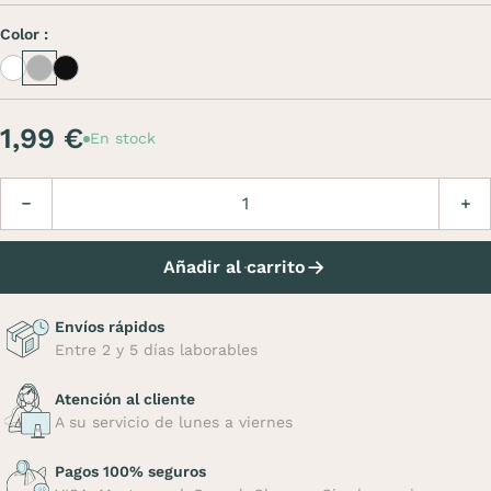
Color :
White
Inox
Inox noir
1,99 €
En stock
Cantidad
Disminuir
Aume
Añadir al carrito
Envíos rápidos
Entre 2 y 5 días laborables
Atención al cliente
A su servicio de lunes a viernes
Pagos 100% seguros