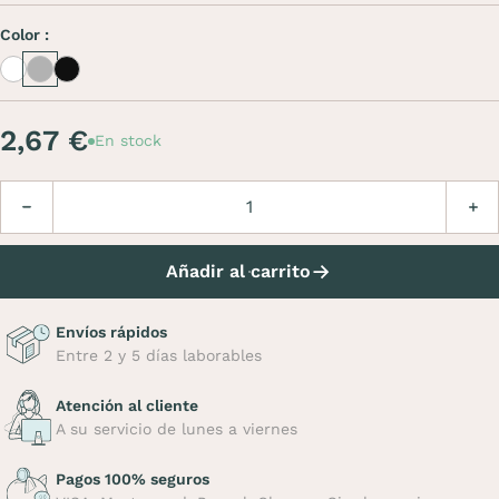
Color :
White
Inox
Inox noir
2,67 €
En stock
Cantidad
Disminuir
Aume
Añadir al carrito
Envíos rápidos
Entre 2 y 5 días laborables
Atención al cliente
A su servicio de lunes a viernes
Pagos 100% seguros