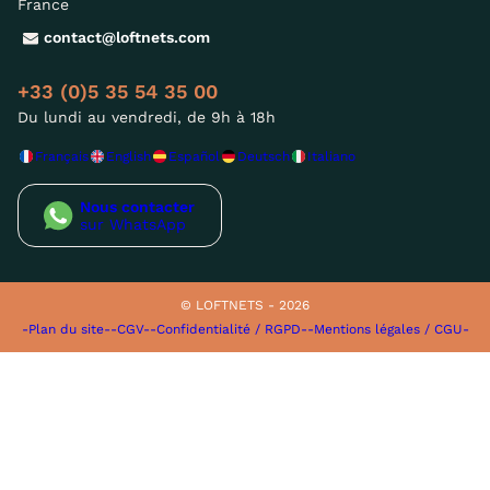
France
contact@loftnets.com
+33 (0)5 35 54 35 00
Du lundi au vendredi, de 9h à 18h
Français
English
Español
Deutsch
Italiano
Nous contacter
sur WhatsApp
© LOFTNETS - 2026
-Plan du site-
-CGV-
-Confidentialité / RGPD-
-Mentions légales / CGU-