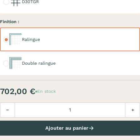
D30TGR
Finition :
Ralingue
Ralingue
Double ralingue
Double ralingue
702,00 €
En stock
Quantité
Diminuer
Augm
Ajouter au panier