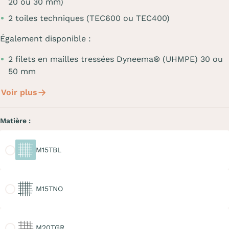
20 ou 30 mm)
2 toiles techniques (TEC600 ou TEC400)
Également disponible :
2 filets en mailles tressées Dyneema® (UHMPE) 30 ou
50 mm
Voir plus
Matière :
M15TBL
M15TBL
M15TNO
M15TNO
M20TGR
M20TGR