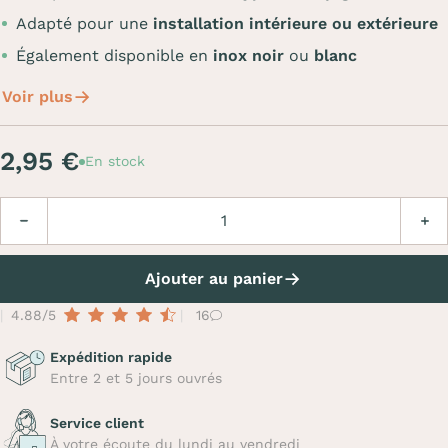
Adapté pour une
installation intérieure ou extérieure
Également disponible en
inox noir
ou
blanc
Voir plus
2,95 €
En stock
Quantité
Diminuer
Augm
Ajouter au panier
4.88/5
16
Expédition rapide
Entre 2 et 5 jours ouvrés
Service client
À votre écoute du lundi au vendredi