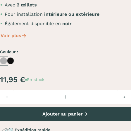
Avec
2 œillets
Pour installation
intérieure ou extérieure
Également disponible en
noir
Voir plus
Couleur :
Inox
Inox noir
11,95 €
En stock
Quantité
Diminuer
Augm
Ajouter au panier
Expédition rapide