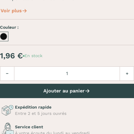
Voir plus
Couleur :
Inox noir
1,96 €
En stock
Quantité
Diminuer
Augm
Ajouter au panier
Expédition rapide
Entre 2 et 5 jours ouvrés
Service client
À votre écoute du lundi au vendredi