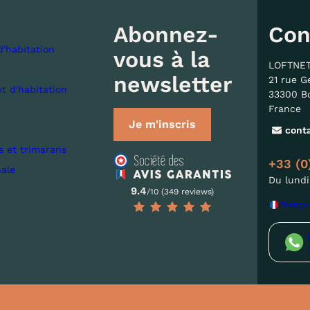
Abonnez-
Con
d'habitation
vous à la
LOFTNE
newsletter
21 rue G
et d'habitation
33300 B
France
Je m'inscris
cont
s et trimarans
+33 (0
nale
Du lundi
9.4
/10 (349 reviews)
Françai