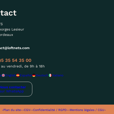
tact
TS
eorges Lesieur
ordeaux
act@loftnets.com
)5 35 54 35 00
 au vendredi, de 9h à 18h
s
English
Español
Deutsch
Italiano
Nous contacter
sur WhatsApp
-Plan du site-
-CGV-
-Confidentialité / RGPD-
-Mentions légales / CGU-