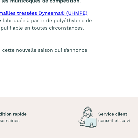
r les multicoques de compétition
.
mailles tressées Dyneema® (UHMPE)
e fabriquée à partir de polyéthylène de
pui fiable en toutes circonstances,
cette nouvelle saison qui s’annonce
dition rapide
Service client
 semaines
conseil et suivi