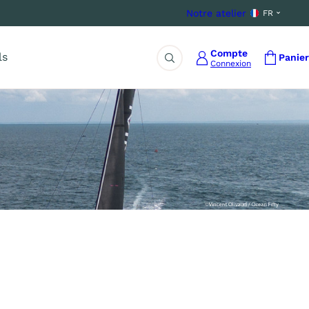
Notre atelier
FR
Compte
ls
Panier
Connexion
Rechercher