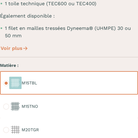
1 toile technique (TEC600 ou TEC400)
Également disponible :
1 filet en mailles tressées Dyneema® (UHMPE) 30 ou
50 mm
Voir plus
Matière :
M15TBL
M15TBL
M15TNO
M15TNO
M20TGR
M20TGR