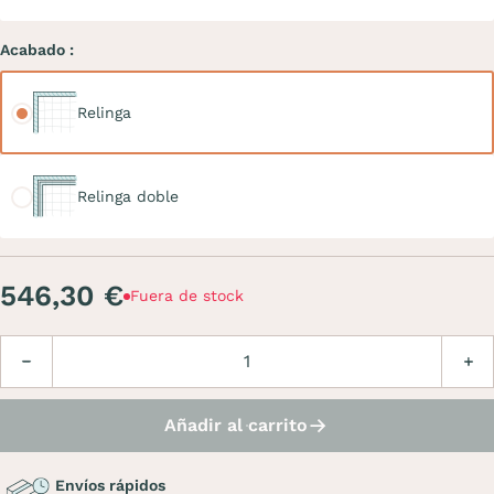
Acabado :
Relinga
Relinga
Relinga doble
Relinga doble
546,30 €
Fuera de stock
Cantidad
Disminuir
Aume
Añadir al carrito
Envíos rápidos