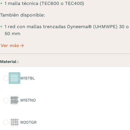
1 malla técnica (TEC600 o TEC400)
También disponible:
1 red con mallas trenzadas Dyneema® (UHMWPE) 30 o
50 mm
Ver más
Material :
M15TBL
M15TBL
M15TNO
M15TNO
M20TGR
M20TGR