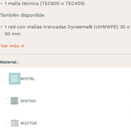
1 malla técnica (TEC600 o TEC400)
También disponible:
1 red con mallas trenzadas Dyneema® (UHMWPE) 30 o
50 mm
Ver más
Material :
M15TBL
M15TBL
M15TNO
M15TNO
M20TGR
M20TGR