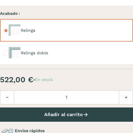
Acabado :
Relinga
Relinga
Relinga doble
Relinga doble
522,00 €
En stock
Cantidad
Disminuir
Aume
Añadir al carrito
Envíos rápidos