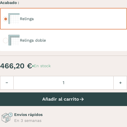
Acabado :
Relinga
Relinga
Relinga doble
Relinga doble
466,20 €
En stock
Cantidad
Disminuir
Aume
Añadir al carrito
Envíos rápidos
En 3 semanas