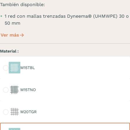
También disponible:
1 red con mallas trenzadas Dyneema® (UHMWPE) 30 o
50 mm
Ver más
Material :
M15TBL
M15TBL
M15TNO
M15TNO
M20TGR
M20TGR
M30TBL