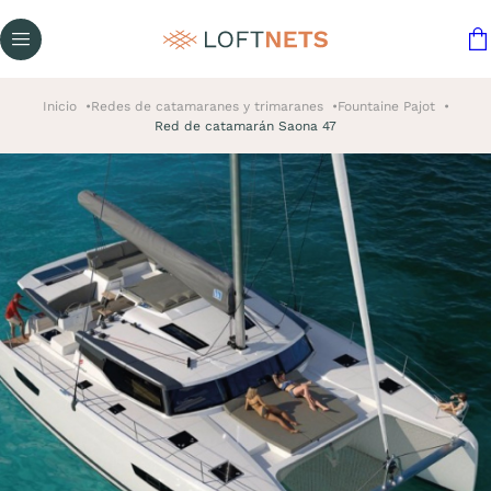
Inicio
Redes de catamaranes y trimaranes
Fountaine Pajot
Red de catamarán Saona 47