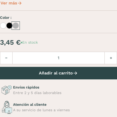
Ver más
Color :
White
Black
Inox
3,45 €
En stock
Cantidad
Disminuir
Aume
Añadir al carrito
Envíos rápidos
Entre 2 y 5 días laborables
Atención al cliente
A su servicio de lunes a viernes