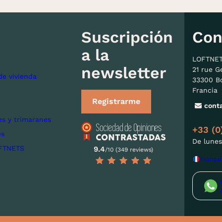
Suscripción
Con
a la
LOFTNE
newsletter
21 rue G
de vivienda
33300 B
Francia
Registrarme
cont
s y trimaranes
+33 (0
es
De lunes
FTNETS
9.4
/10 (349 reviews)
Françai