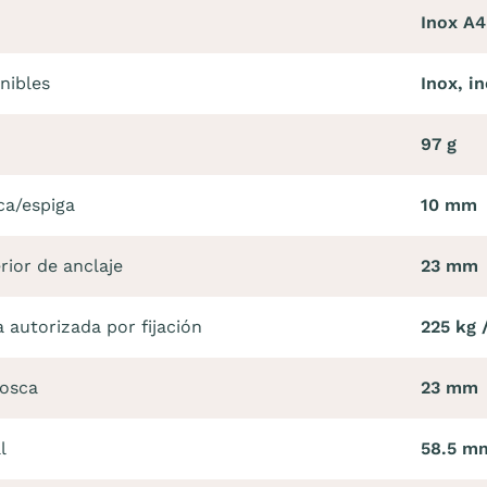
Inox A4
nibles
Inox, i
97 g
ca/espiga
10 mm
rior de anclaje
23 mm
autorizada por fijación
225 kg /
rosca
23 mm
l
58.5 m