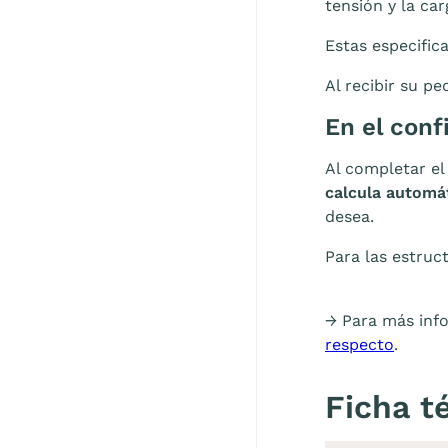
tensión y la car
Estas especific
Al recibir su p
En el conf
Al completar e
calcula automá
desea.
Para las estruc
→ Para más info
respecto
.
Ficha t