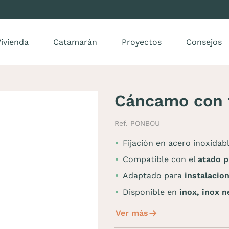
ivienda
Catamarán
Proyectos
Consejos
Cáncamo con t
Ref. PONBOU
Fijación en acero inoxidab
Compatible con el
atado 
Adaptado para
instalacio
Disponible en
inox,
inox 
Ver más