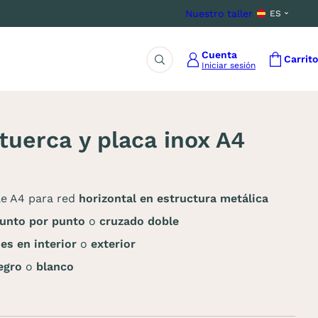
Nuestro taller
ES
Cuenta
Carrito
Iniciar sesión
Buscar
uerca y placa inox A4
le A4 para red
horizontal en estructura metálica
punto por punto
o
cruzado doble
nes en interior
o
exterior
negro
o
blanco