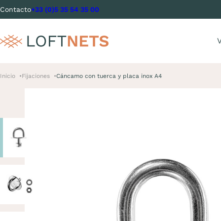
Contacto
+33 (0)5 35 54 35 00
V
Inicio
Fijaciones
Cáncamo con tuerca y placa inox A4