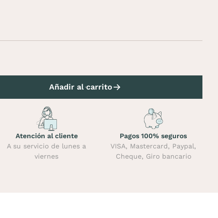
Añadir al carrito
Atención al cliente
Pagos 100% seguros
A su servicio de lunes a
VISA, Mastercard, Paypal,
viernes
Cheque, Giro bancario