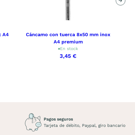
Siguie
x A4
Cáncamo con tuerca 8x50 mm inox
Cánc
A4 premium
En stock
3,45 €
Pagos seguros
Tarjeta de débito, Paypal, giro bancario