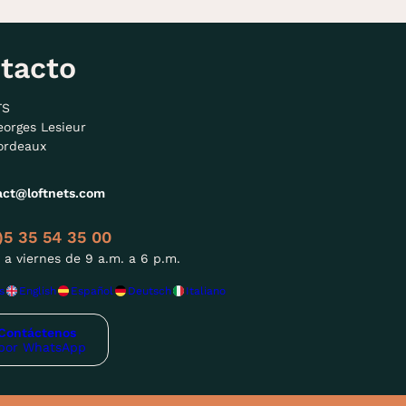
tacto
TS
eorges Lesieur
ordeaux
act@loftnets.com
)5 35 54 35 00
 a viernes de 9 a.m. a 6 p.m.
s
English
Español
Deutsch
Italiano
Contáctenos
por WhatsApp