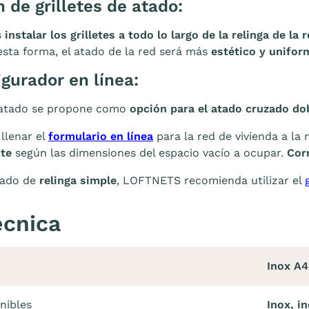
n de grilletes de atado:
s
instalar los grilletes a todo lo largo de la relinga de la
esta forma, el atado de la red será más
estético y unifor
igurador en línea:
a atado se propone como
opción para el atado cruzado do
llenar el
formulario en línea
para la red de vivienda a la
te
según las dimensiones del espacio vacío a ocupar.
Cor
bado de
relinga simple
, LOFTNETS recomienda utilizar el
écnica
Inox A4
nibles
Inox, i