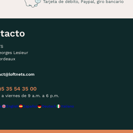
Tarjeta de débito, Paypal, giro bancario
tacto
TS
eorges Lesieur
ordeaux
act@loftnets.com
)5 35 54 35 00
 a viernes de 9 a.m. a 6 p.m.
s
English
Español
Deutsch
Italiano