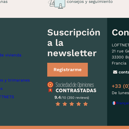
anas
consejos y seguimiento
Suscripción
Con
a la
LOFTNE
newsletter
21 rue G
de vivienda
33300 B
Francia
Registrarme
cont
s y trimaranes
+33 (0
es
De lunes
FTNETS
9.4
/10 (350 reviews)
Françai