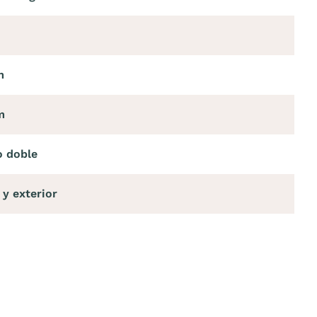
m
m
 doble
 y exterior