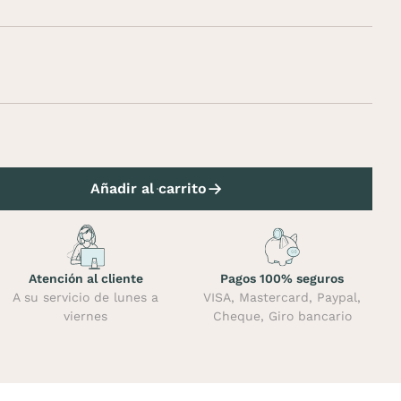
Añadir al carrito
Atención al cliente
Pagos 100% seguros
A su servicio de lunes a
VISA, Mastercard, Paypal,
viernes
Cheque, Giro bancario