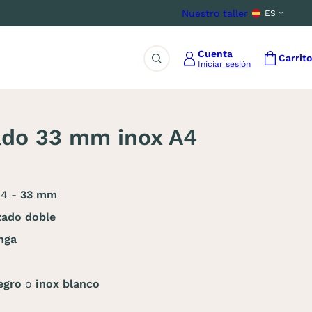
Nuestro taller
ES
Cuenta
Carrito
Iniciar sesión
Buscar
tado 33 mm inox A4
A4 -
33 mm
zado doble
inga
negro
o
inox blanco