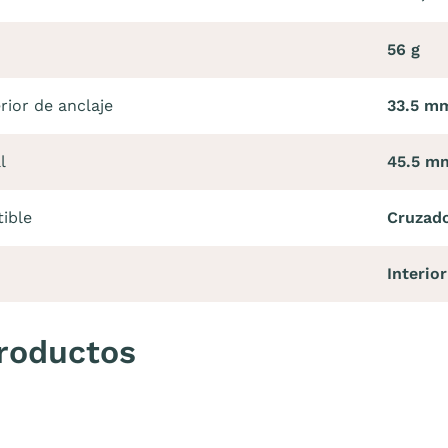
56 g
rior de anclaje
33.5 m
l
45.5 m
ible
Cruzado
Interior
roductos