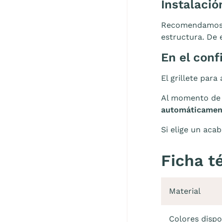
Instalació
Recomendamo
estructura. De 
En el conf
El grillete par
Al momento de 
automáticamen
Si elige un aca
Ficha t
Material
Colores dispo