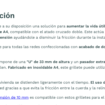
ción
a su disposición una solución para
aumentar la vida úti
le A4
, compatible con el atado cruzado doble. Este actú
tensión
ayudándole a disminuir la fricción durante la insta
e para todas las redes confeccionadas con
acabado de do
compone de una
"U" de 33 mm de altura
y un
pasador extr
llen.
Fabricado en inoxidable A4
, este grillete puede util
vivienda se distienden ligeramente con el tiempo.
El uso 
red gracias a que evita la fricción entre la cuerda y la reli
ensión de 10 mm
es compatible con estos grilletes para e