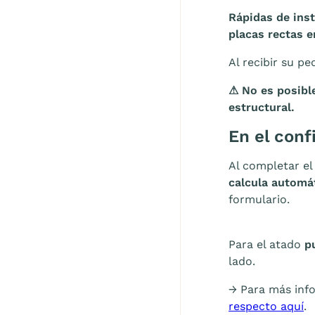
Rápidas de inst
placas rectas e
Al recibir su p
⚠ No es posible
estructural.
En el conf
Al completar e
calcula automá
formulario.
Para el atado
p
lado.
→ Para más info
respecto aquí
.