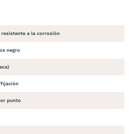
 resistente a la corrosión
nox negro
aca)
fijación
or punto