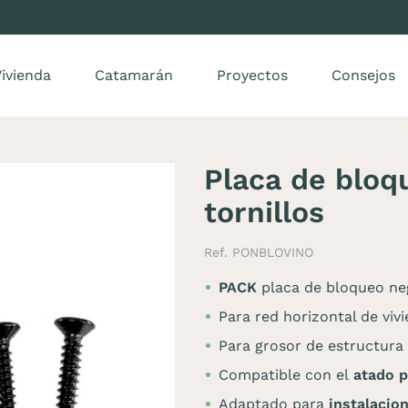
ivienda
Catamarán
Proyectos
Consejos
Placa de bloq
tornillos
Ref. PONBLOVINO
PACK
placa de bloqueo n
Para red horizontal de viv
Para grosor de estructura
Compatible con el
atado p
Adaptado para
instalacion