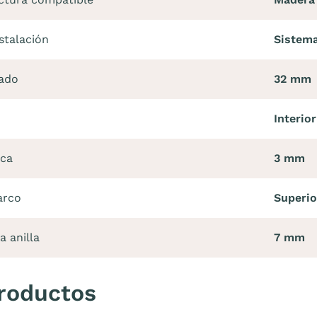
stalación
Sistema
ado
32 mm
Interior
aca
3 mm
arco
Superi
a anilla
7 mm
roductos