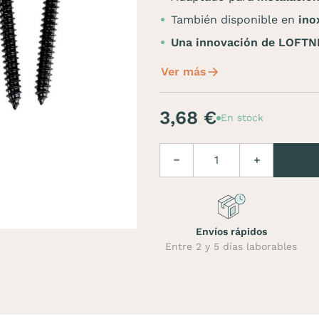
También disponible en
ino
Una innovación de LOFTN
Ver más
3,68 €
En stock
Cantidad
Disminuir
Aumentar
Envíos rápidos
Entre 2 y 5 días laborables