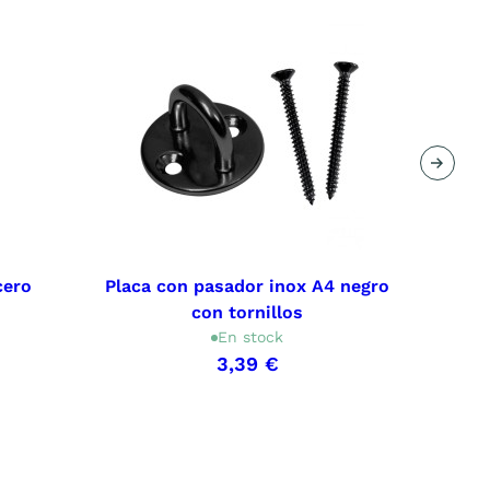
Siguie
cero
Placa con pasador inox A4 negro
Pl
con tornillos
En stock
3,39 €