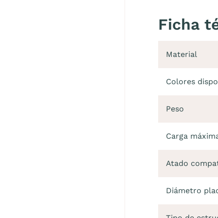
Ficha t
Material
Colores dispo
Peso
Carga máxima 
Atado compat
Diámetro pla
Tipo de estr