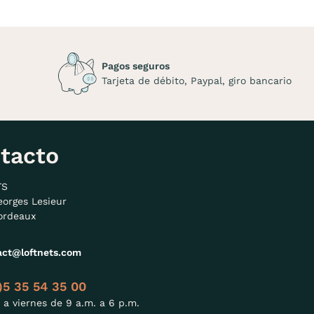
Pagos seguros
Tarjeta de débito, Paypal, giro bancario
tacto
TS
eorges Lesieur
ordeaux
act@loftnets.com
)5 35 54 35 00
 a viernes de 9 a.m. a 6 p.m.