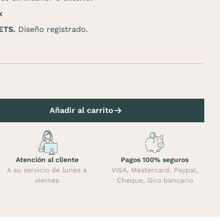
x
ETS.
Diseño registrado.
Añadir al carrito
Atención al cliente
Pagos 100% seguros
A su servicio de lunes a
VISA, Mastercard, Paypal,
viernes
Cheque, Giro bancario