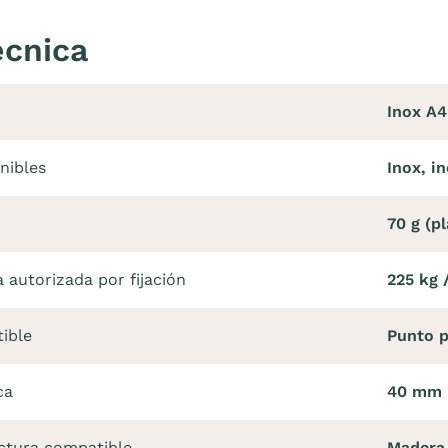
écnica
Inox A4
nibles
Inox, i
70 g (pl
autorizada por fijación
225 kg /
ible
Punto p
ca
40 mm
uctura compatible
Madera