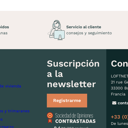
pidos
Servicio al cliente
anas
consejos y seguimiento
Suscripción
Con
a la
LOFTNE
newsletter
21 rue G
de vivienda
33300 B
Francia
Registrarme
cont
s y trimaranes
+33 (0
es
De lunes
FTNETS
9.4