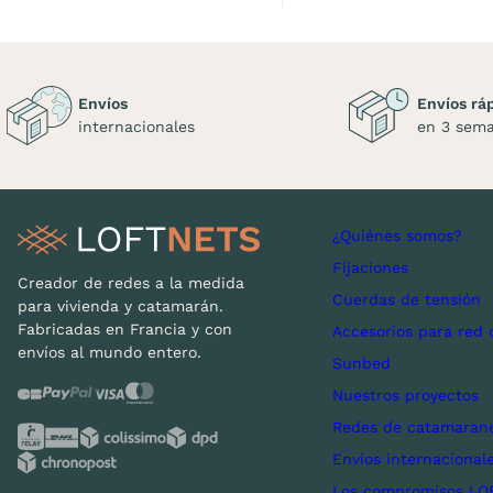
Envíos
Envíos rá
internacionales
en 3 sem
¿Quiénes somos?
Fijaciones
Creador de redes a la medida
Cuerdas de tensión
para vivienda y catamarán.
Fabricadas en Francia y con
Accesorios para red 
envíos al mundo entero.
Sunbed
Nuestros proyectos
Redes de catamarane
Envíos internacional
Los compromisos LO