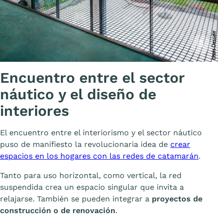
Affiche
Encuentro entre el sector
náutico y el diseño de
interiores
El encuentro entre el interiorismo y el sector náutico
puso de manifiesto la revolucionaria idea de
crear
espacios en los hogares con las redes de catamarán
.
Tanto para uso horizontal, como vertical, la red
suspendida crea un espacio singular que invita a
relajarse. También se pueden integrar a
proyectos de
construcción o de renovación
.